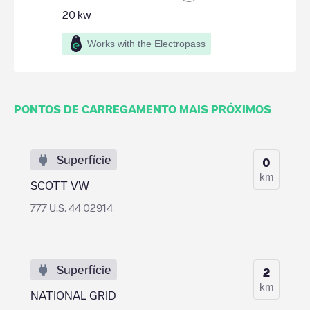
20
kw
Works with the Electropass
PONTOS DE CARREGAMENTO MAIS PRÓXIMOS
Superfície
0
km
SCOTT VW
777 U.S. 44 02914
Superfície
2
km
NATIONAL GRID