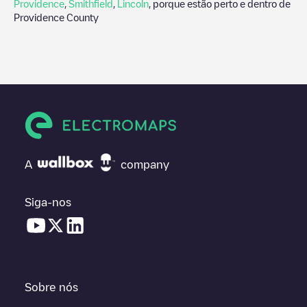
Providence
,
Smithfield
,
Lincoln
, porque estão perto e dentro de
Providence County
A
company
Siga-nos
Sobre nós