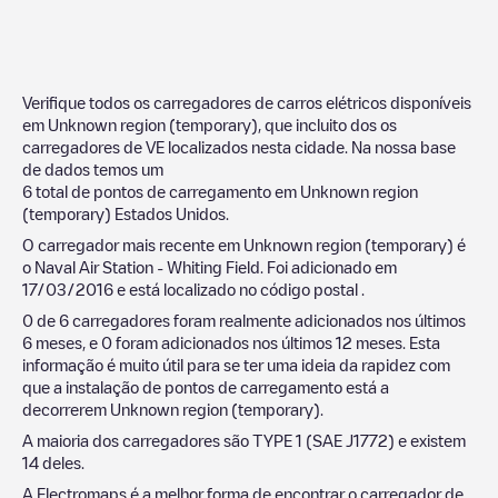
Verifique todos os carregadores de carros elétricos disponíveis
em
Unknown region (temporary)
, que incluito dos os
carregadores de VE localizados nesta cidade. Na nossa base
de dados temos um
6
total de pontos de carregamento em
Unknown region
(temporary)
Estados Unidos
.
O carregador mais recente em
Unknown region (temporary)
é
o
Naval Air Station - Whiting Field
. Foi adicionado em
17/03/2016
e está localizado no código postal
.
0
de
6
carregadores foram realmente adicionados nos últimos
6 meses, e
0
foram adicionados nos últimos 12 meses. Esta
informação é muito útil para se ter uma ideia da rapidez com
que a instalação de pontos de carregamento está a
decorrerem
Unknown region (temporary)
.
A maioria dos carregadores são
TYPE 1 (SAE J1772)
e existem
14
deles.
A Electromaps é a melhor forma de encontrar o carregador de