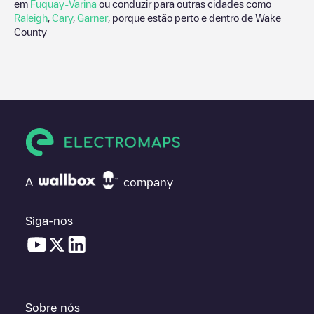
em
Fuquay-Varina
ou conduzir para outras cidades como
Raleigh
,
Cary
,
Garner
, porque estão perto e dentro de
Wake
County
A
company
Siga-nos
Sobre nós