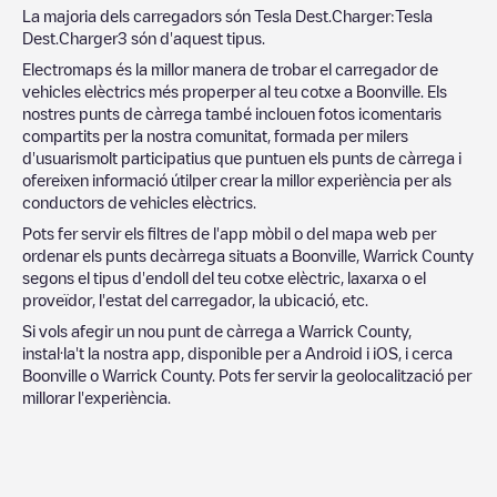
La majoria dels carregadors són
Tesla Dest.Charger
:
Tesla
Dest.Charger
3
són d'aquest tipus.
Electromaps és la millor manera de trobar el carregador de
vehicles elèctrics més properper al teu cotxe a
Boonville
. Els
nostres punts de càrrega també inclouen fotos icomentaris
compartits per la nostra comunitat, formada per milers
d'usuarismolt participatius que puntuen els punts de càrrega i
ofereixen informació útilper crear la millor experiència per als
conductors de vehicles elèctrics.
Pots fer servir els filtres de l'app mòbil o del mapa web per
ordenar els punts decàrrega situats a
Boonville
,
Warrick County
segons el tipus d'endoll del teu cotxe elèctric, laxarxa o el
proveïdor, l'estat del carregador, la ubicació, etc.
Si vols afegir un nou punt de càrrega a
Warrick County
,
instal·la't la nostra app, disponible per a Android i iOS, i cerca
Boonville
o
Warrick County
. Pots fer servir la geolocalització per
millorar l'experiència.