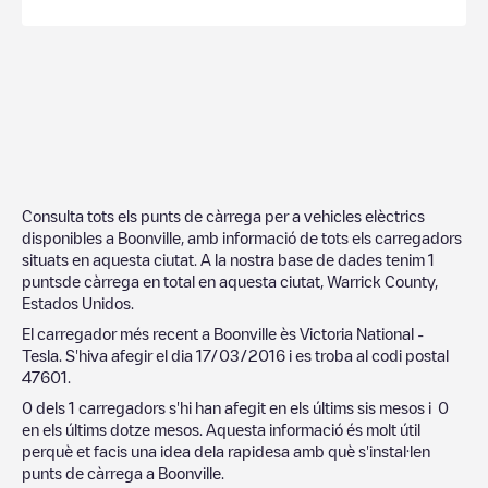
Consulta tots els punts de càrrega per a vehicles elèctrics
disponibles a
Boonville
, amb informació de tots els carregadors
situats en aquesta ciutat. A la nostra base de dades tenim
1
puntsde càrrega en total en aquesta ciutat,
Warrick County
,
Estados Unidos
.
El carregador més recent a
Boonville
ès
Victoria National -
Tesla
. S'hiva afegir el dia
17/03/2016
i es troba al codi postal
47601
.
0
dels
1
carregadors s'hi han afegit en els últims sis mesos i
0
en els últims dotze mesos. Aquesta informació és molt útil
perquè et facis una idea dela rapidesa amb què s'instal·len
punts de càrrega a
Boonville
.