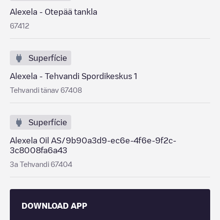
Alexela - Otepää tankla
67412
Superfície
Alexela - Tehvandi Spordikeskus 1
Tehvandi tänav 67408
Superfície
Alexela Oil AS/9b90a3d9-ec6e-4f6e-9f2c-
3c8008fa6a43
3a Tehvandi 67404
DOWNLOAD APP