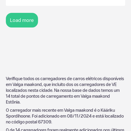
Load more
Verifique todos os carregadores de carros elétricos disponíveis
em
Valga maakond
, que incluito dos os carregadores de VE
localizados nesta cidade. Na nossa base de dados temos um
14
total de pontos de carregamento em
Valga maakond
Estônia
.
O carregador mais recente em
Valga maakond
é o
Kääriku
Spordihoone
. Foi adicionado em
08/11/2024
e está localizado
no código postal
67309
.
0
de
14
carregadores foram realmente adicionados nos últimos