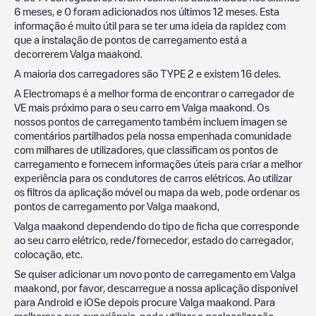
6 meses, e
0
foram adicionados nos últimos 12 meses. Esta
informação é muito útil para se ter uma ideia da rapidez com
que a instalação de pontos de carregamento está a
decorrerem
Valga maakond
.
A maioria dos carregadores são
TYPE 2
e existem
16
deles.
A Electromaps é a melhor forma de encontrar o carregador de
VE mais próximo para o seu carro em
Valga maakond
. Os
nossos pontos de carregamento também incluem imagen se
comentários partilhados pela nossa empenhada comunidade
com milhares de utilizadores, que classificam os pontos de
carregamento e fornecem informações úteis para criar a melhor
experiência para os condutores de carros elétricos. Ao utilizar
os filtros da aplicação móvel ou mapa da web, pode ordenar os
pontos de carregamento por
Valga maakond
,
Valga maakond
dependendo do tipo de ficha que corresponde
ao seu carro elétrico, rede/fornecedor, estado do carregador,
colocação, etc.
Se quiser adicionar um novo ponto de carregamento em
Valga
maakond
, por favor, descarregue a nossa aplicação disponível
para Android e iOSe depois procure
Valga maakond
. Para
melhorar a sua experiência, pode utilizar a geolocalização.