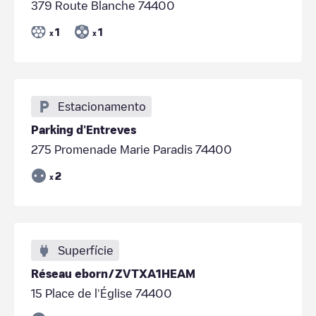
379 Route Blanche 74400
1
1
x
x
Estacionamento
Parking d'Entreves
275 Promenade Marie Paradis 74400
2
x
Superfície
Réseau eborn/ZVTXA1HEAM
15 Place de l'Église 74400