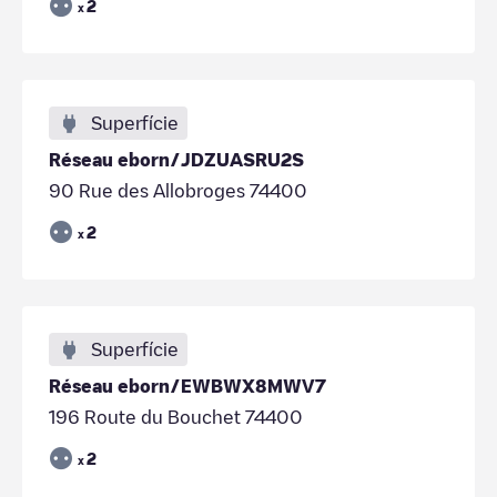
2
x
Superfície
Réseau eborn/JDZUASRU2S
90 Rue des Allobroges 74400
2
x
Superfície
Réseau eborn/EWBWX8MWV7
196 Route du Bouchet 74400
2
x