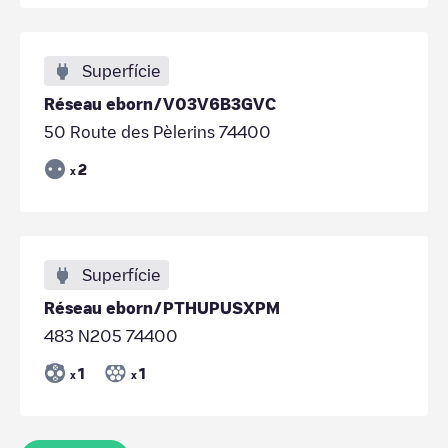
Superfície
Réseau eborn/V03V6B3GVC
50 Route des Pèlerins 74400
2
x
Superfície
Réseau eborn/PTHUPUSXPM
483 N205 74400
1
1
x
x