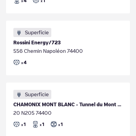
4
1
x
x
Superfície
Rossini Energy/723
556 Chemin Napoléon 74400
4
x
Superfície
CHAMONIX MONT BLANC - Tunnel du Mont Blanc
20 N205 74400
1
1
1
x
x
x