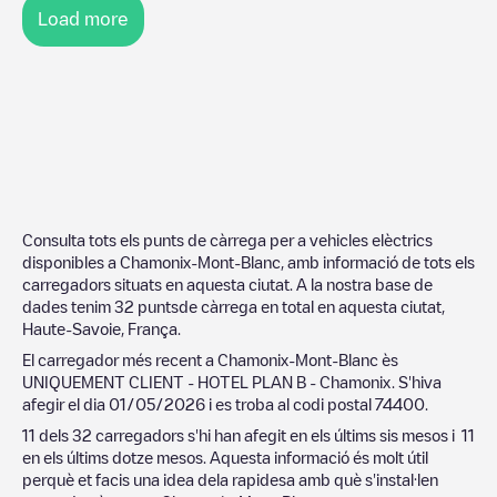
Load more
Consulta tots els punts de càrrega per a vehicles elèctrics
disponibles a
Chamonix-Mont-Blanc
, amb informació de tots els
carregadors situats en aquesta ciutat. A la nostra base de
dades tenim
32
puntsde càrrega en total en aquesta ciutat,
Haute-Savoie
,
França
.
El carregador més recent a
Chamonix-Mont-Blanc
ès
UNIQUEMENT CLIENT - HOTEL PLAN B - Chamonix
. S'hiva
afegir el dia
01/05/2026
i es troba al codi postal
74400
.
11
dels
32
carregadors s'hi han afegit en els últims sis mesos i
11
en els últims dotze mesos. Aquesta informació és molt útil
perquè et facis una idea dela rapidesa amb què s'instal·len