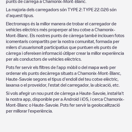
punts de càrrega a
Chamonix-Mont-Blanc
.
La majoria dels carregadors són
TYPE 2
:
TYPE 2
2.026
són
d'aquest tipus.
Electromaps és la millor manera de trobar el carregador de
vehicles elèctrics més properper al teu cotxe a
Chamonix-
Mont-Blanc
. Els nostres punts de càrrega també inclouen fotos
icomentaris compartits per la nostra comunitat, formada per
milers d'usuarismolt participatius que puntuen els punts de
càrrega i ofereixen informació útilper crear la millor experiència
per als conductors de vehicles elèctrics.
Pots fer servir els filtres de l'app mòbil o del mapa web per
ordenar els punts decàrrega situats a
Chamonix-Mont-Blanc
,
Haute-Savoie
segons el tipus d'endoll del teu cotxe elèctric,
laxarxa o el proveïdor, l'estat del carregador, la ubicació, etc.
Si vols afegir un nou punt de càrrega a
Haute-Savoie
, instal·la't
la nostra app, disponible per a Android i iOS, i cerca
Chamonix-
Mont-Blanc
o
Haute-Savoie
. Pots fer servir la geolocalització
per millorar l'experiència.