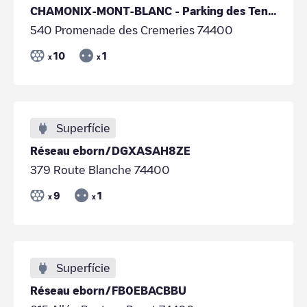
CHAMONIX-MONT-BLANC - Parking des Tennis
540 Promenade des Cremeries 74400
10
1
x
x
Superfície
Réseau eborn/DGXASAH8ZE
379 Route Blanche 74400
9
1
x
x
Superfície
Réseau eborn/FB0EBACBBU