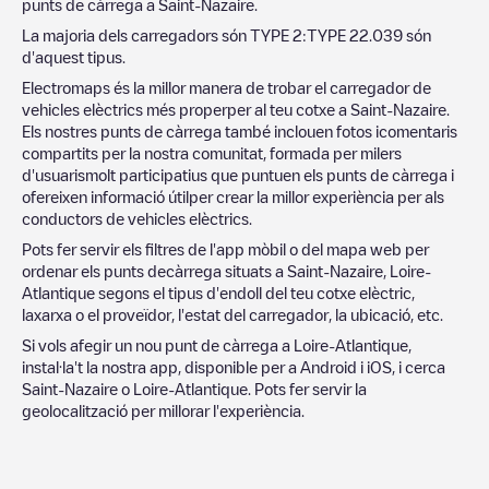
punts de càrrega a
Saint-Nazaire
.
La majoria dels carregadors són
TYPE 2
:
TYPE 2
2.039
són
d'aquest tipus.
Electromaps és la millor manera de trobar el carregador de
vehicles elèctrics més properper al teu cotxe a
Saint-Nazaire
.
Els nostres punts de càrrega també inclouen fotos icomentaris
compartits per la nostra comunitat, formada per milers
d'usuarismolt participatius que puntuen els punts de càrrega i
ofereixen informació útilper crear la millor experiència per als
conductors de vehicles elèctrics.
Pots fer servir els filtres de l'app mòbil o del mapa web per
ordenar els punts decàrrega situats a
Saint-Nazaire
,
Loire-
Atlantique
segons el tipus d'endoll del teu cotxe elèctric,
laxarxa o el proveïdor, l'estat del carregador, la ubicació, etc.
Si vols afegir un nou punt de càrrega a
Loire-Atlantique
,
instal·la't la nostra app, disponible per a Android i iOS, i cerca
Saint-Nazaire
o
Loire-Atlantique
. Pots fer servir la
geolocalització per millorar l'experiència.