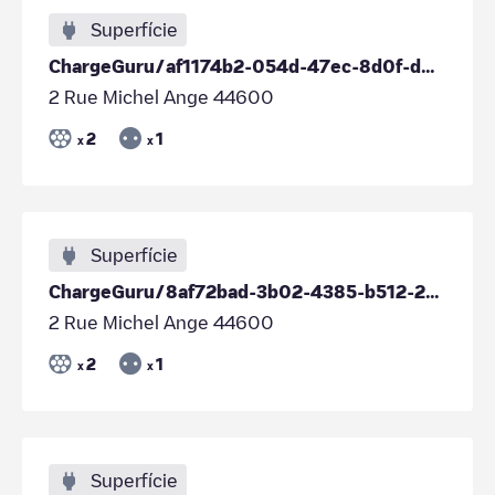
Superfície
ChargeGuru/af1174b2-054d-47ec-8d0f-d6b170239b4a
2 Rue Michel Ange 44600
2
1
x
x
Superfície
ChargeGuru/8af72bad-3b02-4385-b512-29e955927a87
2 Rue Michel Ange 44600
2
1
x
x
Superfície