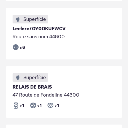
Superfície
Leclerc/OY0OKUFWCV
Route sans nom 44600
6
x
Superfície
RELAIS DE BRAIS
47 Route de Fondeline 44600
1
1
1
x
x
x