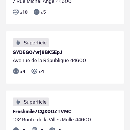
7 Rue Michel Ange 44600
10
5
x
x
Superfície
SYDEGO/vrj8BK5EpJ
Avenue de la République 44600
4
4
x
x
Superfície
Freshmile/CQX0OZTVMC
102 Route de la Villes Molle 44600