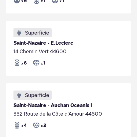
6
1
1
x
x
x
Superfície
Saint-Nazaire - E.Leclerc
14 Chemin Vert 44600
6
1
x
x
Superfície
Saint-Nazaire - Auchan Oceanis I
332 Route de la Côte d'Amour 44600
4
2
x
x