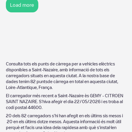
Load more
Consulta tots els punts de càrrega per a vehicles elèctrics
disponibles a
Saint-Nazaire
, amb informació de tots els
carregadors situats en aquesta ciutat. A la nostra base de
dades tenim
82
puntsde càrrega en total en aquesta ciutat,
Loire-Atlantique
,
França
.
El carregador més recent a
Saint-Nazaire
ès
GEMY - CITROEN
SAINT NAZAIRE
. S'hiva afegir el dia
22/05/2026
i es troba al
codi postal
44600
.
20
dels
82
carregadors s'hi han afegit en els últims sis mesos i
20
en els últims dotze mesos. Aquesta informació és molt útil
perquè et facis una idea dela rapidesa amb què s'instal·len