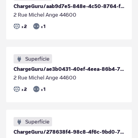
ChargeGuru/aab9d7e5-848e-4c50-8764-fb3f1588de15
2 Rue Michel Ange 44600
2
1
x
x
Superfície
ChargeGuru/ae3b0431-40ef-4eea-86b4-7eff933ba502
2 Rue Michel Ange 44600
2
1
x
x
Superfície
ChargeGuru/278638f4-98c8-4f6c-9bd0-7a9f1843b1e9