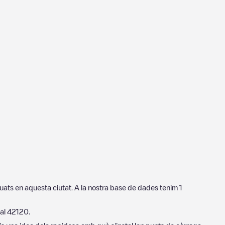
tuats en aquesta ciutat. A la nostra base de dades tenim
1
tal
42120
.