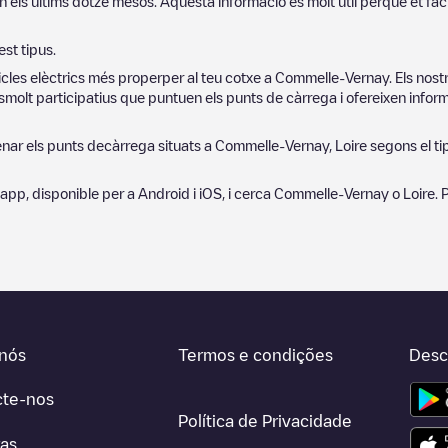
n els últims dotze mesos. Aquesta informació és molt útil perquè et fac
st tipus.
cles elèctrics més properper al teu cotxe a
Commelle-Vernay
. Els nos
molt participatius que puntuen els punts de càrrega i ofereixen informa
denar els punts decàrrega situats a
Commelle-Vernay
,
Loire
segons el tip
ra app, disponible per a Android i iOS, i cerca
Commelle-Vernay
o
Loire
. 
nós
Termos e condições
Desc
cte-nos
Política de Privacidade
ras