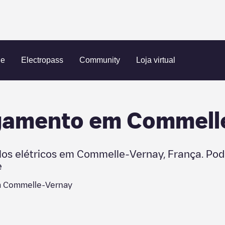
ue
Electropass
Community
Loja virtual
egamento em
Commell
los elétricos em
Commelle-Vernay
,
França
. Po
e
m
Commelle-Vernay