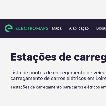
Charging stations
França
Loire
Commelle-Vernay
Mapa
A aplicação
Blog
Estações de carr
Lista de pontos de carregamento de veícu
carregamento de carros elétricos em
Loir
1
estações de carregamento para carros elétricos e