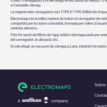
0
dels
1
carregadors s'hi han afegit en els últims sis mesos i
0
e
a
Commelle-Vernay
.
La majoria dels carregadors són
TYPE 2
:
TYPE 2
984
són d'aque
Electromaps és la millor manera de trobar el carregador de vehi
compartits per la nostra comunitat, formada per milers d'usuaris
vehicles elèctrics.
Pots fer servir els filtres de l'app mòbil o del mapa web per or
del carregador, la ubicació, etc.
Si vols afegir un nou punt de càrrega a
Loire
, instal·la't la nost
Sobre 
Conta
A
company
Carrei