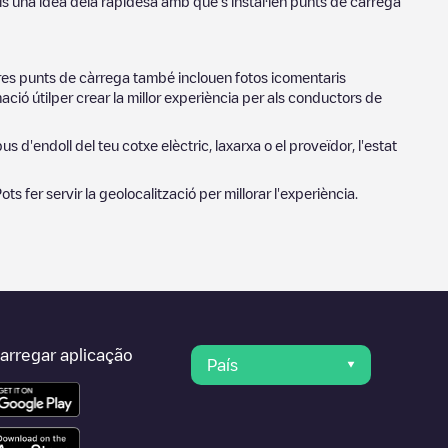
is una idea dela rapidesa amb què s'instal·len punts de càrrega
tres punts de càrrega també inclouen fotos icomentaris
ció útilper crear la millor experiència per als conductors de
us d'endoll del teu cotxe elèctric, laxarxa o el proveïdor, l'estat
Pots fer servir la geolocalització per millorar l'experiència.
arregar aplicação
País