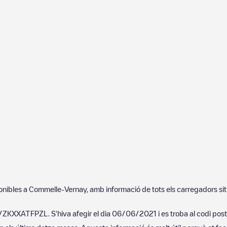
ponibles a
Commelle-Vernay
, amb informació de tots els carregadors si
n/ZKXXATFPZL
. S'hiva afegir el dia
06/06/2021
i es troba al codi pos