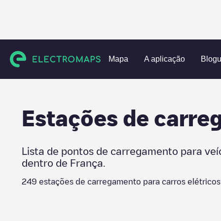
Charging stations
França
Orne
Mapa
A aplicação
Blog
Estações de carr
Lista de pontos de carregamento para veí
dentro de
França
.
249
estações de carregamento para carros elétrico