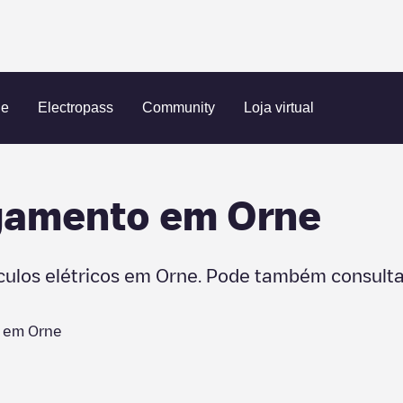
ue
Electropass
Community
Loja virtual
egamento em
Orne
culos elétricos em
Orne
. Pode também consultar
s em
Orne