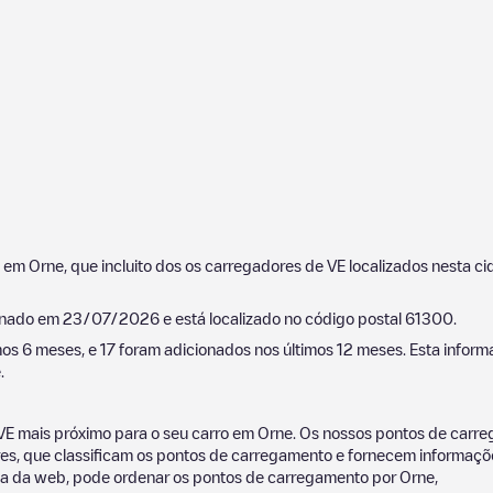
s em
Orne
, que incluito dos os carregadores de VE localizados nesta
ionado em
23/07/2026
e está localizado no código postal
61300
.
mos 6 meses, e
17
foram adicionados nos últimos 12 meses. Esta informa
e
.
VE mais próximo para o seu carro em
Orne
. Os nossos pontos de carr
, que classificam os pontos de carregamento e fornecem informações
 mapa da web, pode ordenar os pontos de carregamento por
Orne
,