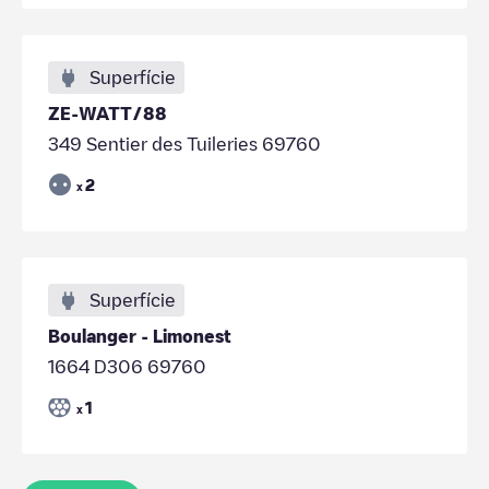
Superfície
ZE-WATT/88
349 Sentier des Tuileries 69760
2
x
Superfície
Boulanger - Limonest
1664 D306 69760
1
x