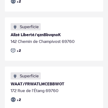
2
x
Superfície
Alizé Liberté/qznBbvqnoK
142 Chemin de Champivost 69760
2
x
Superfície
WAAT/FRWATLMCEBBWOT
172 Rue de l'Étang 69760
2
x