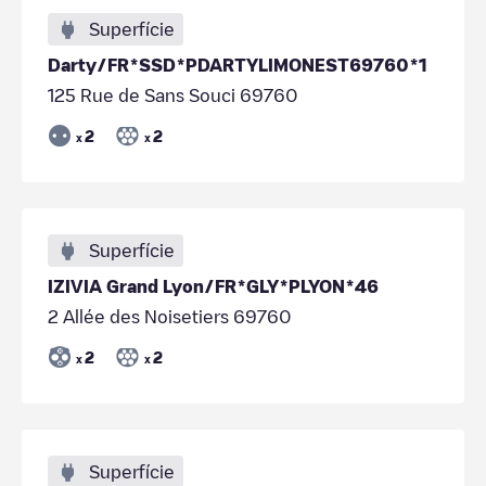
Superfície
Darty/FR*SSD*PDARTYLIMONEST69760*1
125 Rue de Sans Souci 69760
2
2
x
x
Superfície
IZIVIA Grand Lyon/FR*GLY*PLYON*46
2 Allée des Noisetiers 69760
2
2
x
x
Superfície