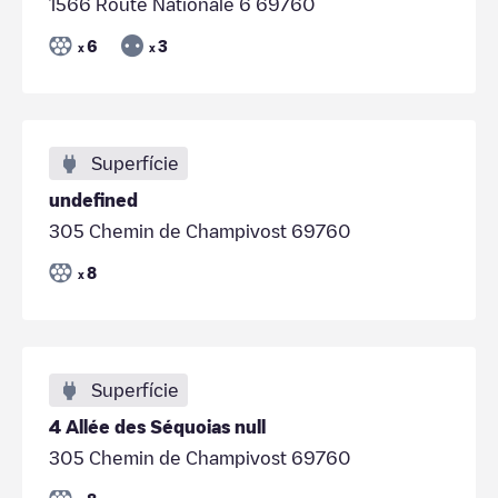
1566 Route Nationale 6 69760
6
3
x
x
Superfície
undefined
305 Chemin de Champivost 69760
8
x
Superfície
4 Allée des Séquoias null
305 Chemin de Champivost 69760