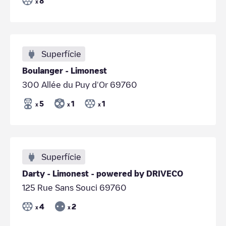
8
x
Superfície
Boulanger - Limonest
300 Allée du Puy d'Or 69760
5
1
1
x
x
x
Superfície
Darty - Limonest - powered by DRIVECO
125 Rue Sans Souci 69760
4
2
x
x