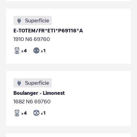
Superfície
E-TOTEM/FR*ETI*P69116*A
1910 N6 69760
4
1
x
x
Superfície
Boulanger - Limonest
1682 N6 69760
4
1
x
x