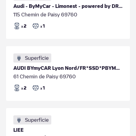
Audi - ByMyCar - Limonest - powered by DRIVECO
115 Chemin de Paisy 69760
2
1
x
x
Superfície
AUDI BYmyCAR Lyon Nord/FR*SSD*PBYMYCARAUDI69760*1
61 Chemin de Paisy 69760
2
1
x
x
Superfície
LIEE