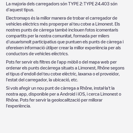
La majoria dels carregadors són
TYPE 2
:
TYPE 2
4.403
són
d'aquest tipus.
Electromaps és la millor manera de trobar el carregador de
vehicles elèctrics més properper al teu cotxe a
Limonest
. Els
nostres punts de càrrega també inclouen fotos icomentaris
compartits per la nostra comunitat, formada per milers
d'usuarismolt participatius que puntuen els punts de càrrega i
ofereixen informació útilper crear la millor experiència per als
conductors de vehicles elèctrics.
Pots fer servir els filtres de l'app mòbil o del mapa web per
ordenar els punts decàrrega situats a
Limonest
,
Rhône
segons
el tipus d'endoll del teu cotxe elèctric, laxarxa o el proveïdor,
l'estat del carregador, la ubicació, etc.
Si vols afegir un nou punt de càrrega a
Rhône
, instal·la't la
nostra app, disponible per a Android i iOS, i cerca
Limonest
o
Rhône
. Pots fer servir la geolocalització per millorar
l'experiència.