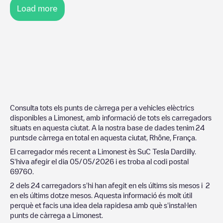
Load more
Consulta tots els punts de càrrega per a vehicles elèctrics
disponibles a
Limonest
, amb informació de tots els carregadors
situats en aquesta ciutat. A la nostra base de dades tenim
24
puntsde càrrega en total en aquesta ciutat,
Rhône
,
França
.
El carregador més recent a
Limonest
ès
SuC Tesla Dardilly
.
S'hiva afegir el dia
05/05/2026
i es troba al codi postal
69760
.
2
dels
24
carregadors s'hi han afegit en els últims sis mesos i
2
en els últims dotze mesos. Aquesta informació és molt útil
perquè et facis una idea dela rapidesa amb què s'instal·len
punts de càrrega a
Limonest
.