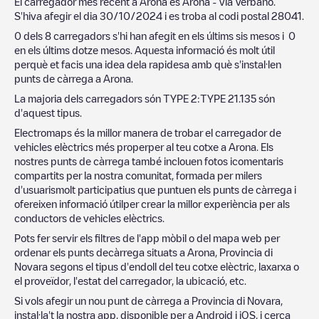
El carregador més recent a
Arona
ès
Arona - Via Verbano
.
S'hiva afegir el dia
30/10/2024
i es troba al codi postal
28041
.
0
dels
8
carregadors s'hi han afegit en els últims sis mesos i
0
en els últims dotze mesos. Aquesta informació és molt útil
perquè et facis una idea dela rapidesa amb què s'instal·len
punts de càrrega a
Arona
.
La majoria dels carregadors són
TYPE 2
:
TYPE 2
1.135
són
d'aquest tipus.
Electromaps és la millor manera de trobar el carregador de
vehicles elèctrics més properper al teu cotxe a
Arona
. Els
nostres punts de càrrega també inclouen fotos icomentaris
compartits per la nostra comunitat, formada per milers
d'usuarismolt participatius que puntuen els punts de càrrega i
ofereixen informació útilper crear la millor experiència per als
conductors de vehicles elèctrics.
Pots fer servir els filtres de l'app mòbil o del mapa web per
ordenar els punts decàrrega situats a
Arona
,
Provincia di
Novara
segons el tipus d'endoll del teu cotxe elèctric, laxarxa o
el proveïdor, l'estat del carregador, la ubicació, etc.
Si vols afegir un nou punt de càrrega a
Provincia di Novara
,
instal·la't la nostra app, disponible per a Android i iOS, i cerca