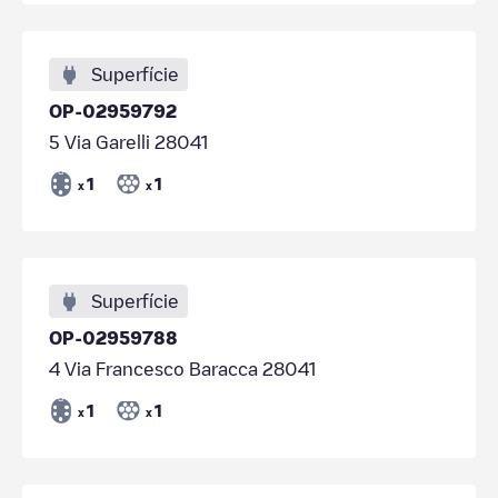
Superfície
OP-02959792
5 Via Garelli 28041
1
1
x
x
Superfície
OP-02959788
4 Via Francesco Baracca 28041
1
1
x
x