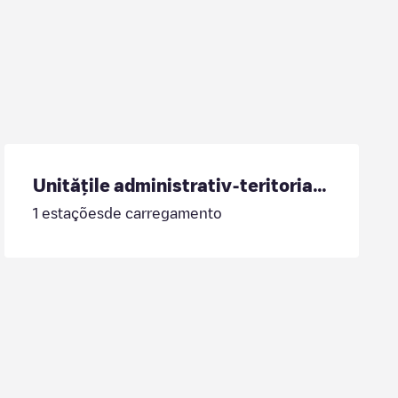
Unitățile administrativ-teritoriale din stînga Nistrului
1
estaçõesde carregamento