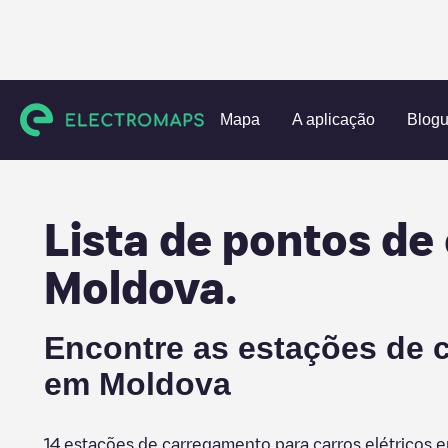
Charging stations
Moldova
Mapa
A aplicação
Blog
Lista de pontos de
Moldova
.
Encontre as estações de c
em
Moldova
14
estações de carregamento para carros elétricos 