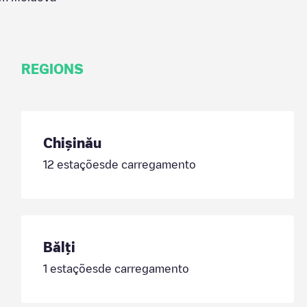
REGIONS
Chișinău
12
estaçõesde carregamento
Bălți
1
estaçõesde carregamento