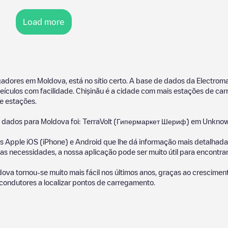
Load more
regadores em
Moldova
, está no sítio certo. A base de dados da Electr
veículos com facilidade.
Chișinău
é a cidade com mais estações de ca
e estações.
e dados para
Moldova
foi:
TerraVolt (Гипермаркет Шериф)
em
Unknow
 Apple iOS (iPhone) e Android que lhe dá informação mais detalhada 
s necessidades, a nossa aplicação pode ser muito útil para encontr
dova
tornou-se muito mais fácil nos últimos anos, graças ao crescimen
condutores a localizar pontos de carregamento.