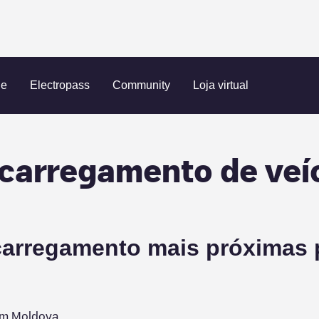
ue
Electropass
Community
Loja virtual
 carregamento de veí
arregamento mais próximas pa
em
Moldova