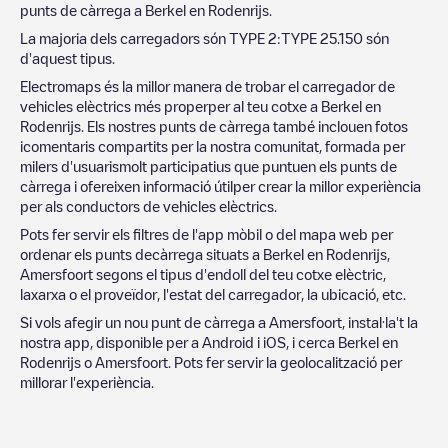
punts de càrrega a
Berkel en Rodenrijs
.
La majoria dels carregadors són
TYPE 2
:
TYPE 2
5.150
són
d'aquest tipus.
Electromaps és la millor manera de trobar el carregador de
vehicles elèctrics més properper al teu cotxe a
Berkel en
Rodenrijs
. Els nostres punts de càrrega també inclouen fotos
icomentaris compartits per la nostra comunitat, formada per
milers d'usuarismolt participatius que puntuen els punts de
càrrega i ofereixen informació útilper crear la millor experiència
per als conductors de vehicles elèctrics.
Pots fer servir els filtres de l'app mòbil o del mapa web per
ordenar els punts decàrrega situats a
Berkel en Rodenrijs
,
Amersfoort
segons el tipus d'endoll del teu cotxe elèctric,
laxarxa o el proveïdor, l'estat del carregador, la ubicació, etc.
Si vols afegir un nou punt de càrrega a
Amersfoort
, instal·la't la
nostra app, disponible per a Android i iOS, i cerca
Berkel en
Rodenrijs
o
Amersfoort
. Pots fer servir la geolocalització per
millorar l'experiència.