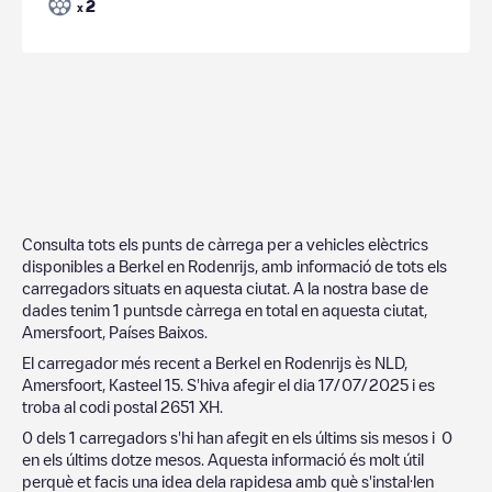
2
x
Consulta tots els punts de càrrega per a vehicles elèctrics
disponibles a
Berkel en Rodenrijs
, amb informació de tots els
carregadors situats en aquesta ciutat. A la nostra base de
dades tenim
1
puntsde càrrega en total en aquesta ciutat,
Amersfoort
,
Países Baixos
.
El carregador més recent a
Berkel en Rodenrijs
ès
NLD,
Amersfoort, Kasteel 15
. S'hiva afegir el dia
17/07/2025
i es
troba al codi postal
2651 XH
.
0
dels
1
carregadors s'hi han afegit en els últims sis mesos i
0
en els últims dotze mesos. Aquesta informació és molt útil
perquè et facis una idea dela rapidesa amb què s'instal·len