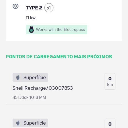
TYPE 2
x
1
11
kw
Works with the Electropass
PONTOS DE CARREGAMENTO MAIS PRÓXIMOS
Superfície
0
km
Shell Recharge/03007853
45 IJdok 1013 MM
Superfície
0