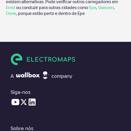
existem alternativas. Pode verificar outros carregadores em
Emst
ou conduzir para outras cidades como
Epe
,
Vaassen
,
Oene
, porque estão perto e dentro de
Epe
A
company
Siga-nos
Sobre nós