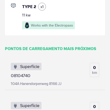
TYPE 2
x
1
11
kw
Works with the Electropass
PONTOS DE CARREGAMENTO MAIS PRÓXIMOS
Superfície
0
km
08104740
104A Hanendorperweg 8166 JJ
Superfície
0