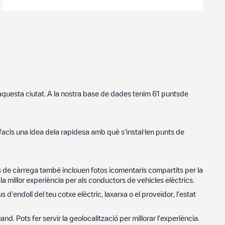
 aquesta ciutat. A la nostra base de dades tenim
61
puntsde
facis una idea dela rapidesa amb què s'instal·len punts de
ts de càrrega també inclouen fotos icomentaris compartits per la
a millor experiència per als conductors de vehicles elèctrics.
s d'endoll del teu cotxe elèctric, laxarxa o el proveïdor, l'estat
land
. Pots fer servir la geolocalització per millorar l'experiència.