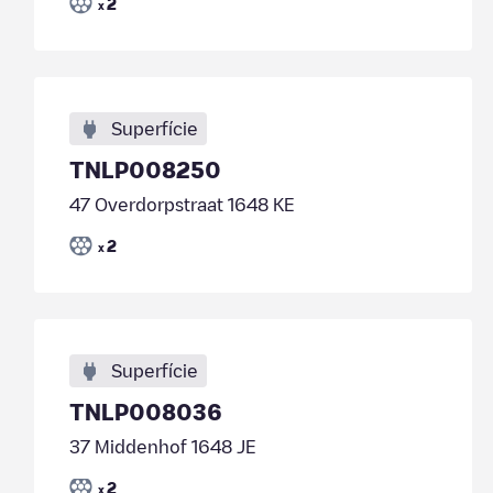
2
x
Superfície
TNLP008250
47 Overdorpstraat 1648 KE
2
x
Superfície
TNLP008036
37 Middenhof 1648 JE
2
x