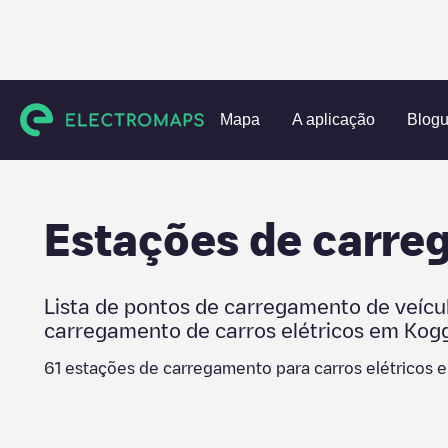
Charging stations
Países Baixos
Koggenland
De Goorn
Mapa
A aplicação
Blog
Estações de carr
Lista de pontos de carregamento de veícu
carregamento de carros elétricos em
Kog
61
estações de carregamento para carros elétricos