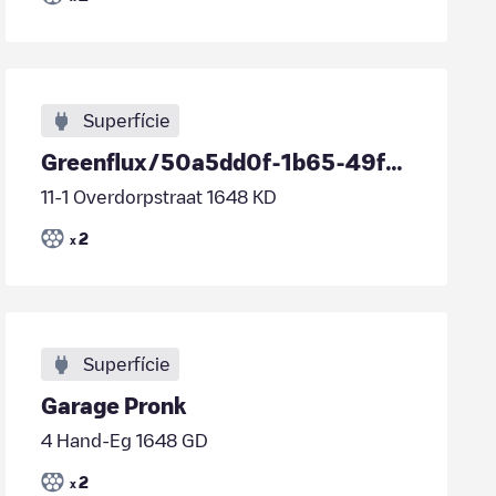
Superfície
Greenflux/50a5dd0f-1b65-49f3-87f7-54847dfb40bc
11-1 Overdorpstraat 1648 KD
2
x
Superfície
Garage Pronk
4 Hand-Eg 1648 GD
2
x