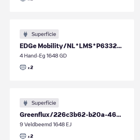
Superfície
EDGe Mobility/NL*LMS*P63325066
4 Hand-Eg 1648 GD
2
x
Superfície
Greenflux/226c3b62-b20a-4670-87f4-b25085f0cd04
9 Veldbeemd 1648 EJ
2
x