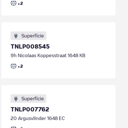
2
x
Superfície
TNLP008545
9h Nicolaas Koppesstraat 1648 KB
2
x
Superfície
TNLP007762
20 Argusvlinder 1648 EC