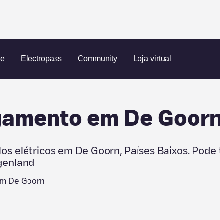
ue
Electropass
Community
Loja virtual
egamento em
De Goor
los elétricos em
De Goorn
,
Países Baixos
. Pode
genland
 em
De Goorn