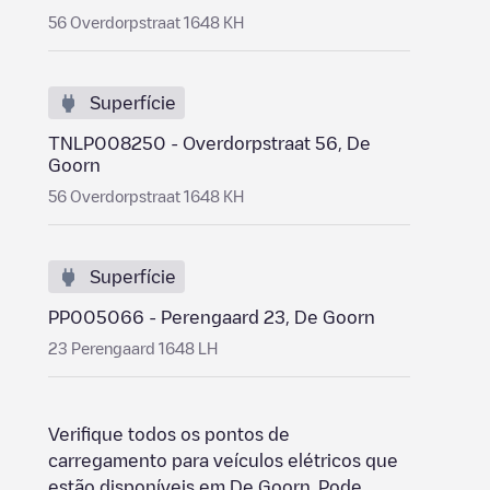
56 Overdorpstraat 1648 KH
Superfície
TNLP008250 - Overdorpstraat 56, De
Goorn
56 Overdorpstraat 1648 KH
Superfície
PP005066 - Perengaard 23, De Goorn
23 Perengaard 1648 LH
Verifique todos os pontos de
carregamento para veículos elétricos que
estão disponíveis em
De Goorn
. Pode