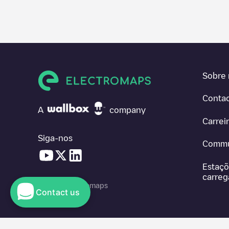
Sobre 
Conta
A
company
Carrei
Siga-nos
Commu
Estaçõ
carre
© 2026 Electromaps
Contact us