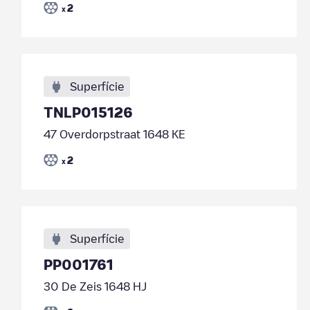
2
x
Superfície
TNLP015126
47 Overdorpstraat 1648 KE
2
x
Superfície
PP001761
30 De Zeis 1648 HJ