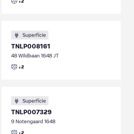
2
x
Superfície
TNLP008161
48 Wildbaan 1648 JT
2
x
Superfície
TNLP007329
9 Notengaard 1648
2
x