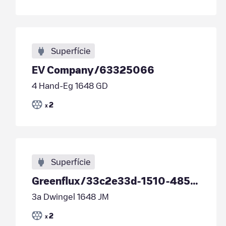
Superfície
EV Company/63325066
4 Hand-Eg 1648 GD
2
x
Superfície
Greenflux/33c2e33d-1510-4853-8898-be807ad65fa4
3a Dwingel 1648 JM
2
x