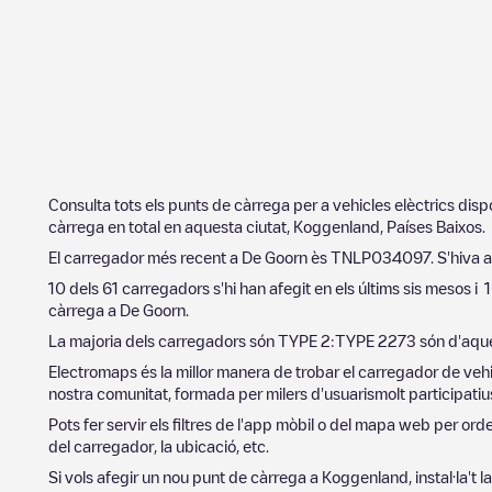
Consulta tots els punts de càrrega per a vehicles elèctrics dis
càrrega en total en aquesta ciutat,
Koggenland
,
Países Baixos
.
El carregador més recent a
De Goorn
ès
TNLP034097
. S'hiva 
10
dels
61
carregadors s'hi han afegit en els últims sis mesos i
càrrega a
De Goorn
.
La majoria dels carregadors són
TYPE 2
:
TYPE 2
273
són d'aque
Electromaps és la millor manera de trobar el carregador de vehi
nostra comunitat, formada per milers d'usuarismolt participatius
Pots fer servir els filtres de l'app mòbil o del mapa web per or
del carregador, la ubicació, etc.
Si vols afegir un nou punt de càrrega a
Koggenland
, instal·la't