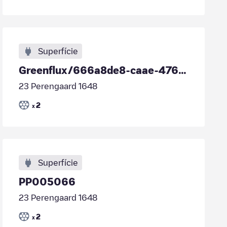
Superfície
Greenflux/666a8de8-caae-476a-a9aa-2c133cff555f
23 Perengaard 1648
2
x
Superfície
PP005066
23 Perengaard 1648
2
x