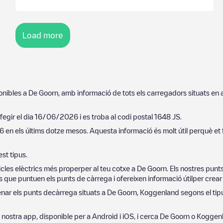
Load more
ponibles a
De Goorn
, amb informació de tots els carregadors situats en
afegir el dia
16/06/2026
i es troba al codi postal
1648 JS
.
16
en els últims dotze mesos. Aquesta informació és molt útil perquè et 
st tipus.
cles elèctrics més properper al teu cotxe a
De Goorn
. Els nostres pun
 que puntuen els punts de càrrega i ofereixen informació útilper crear l
denar els punts decàrrega situats a
De Goorn
,
Koggenland
segons el tipu
 la nostra app, disponible per a Android i iOS, i cerca
De Goorn
o
Koggen