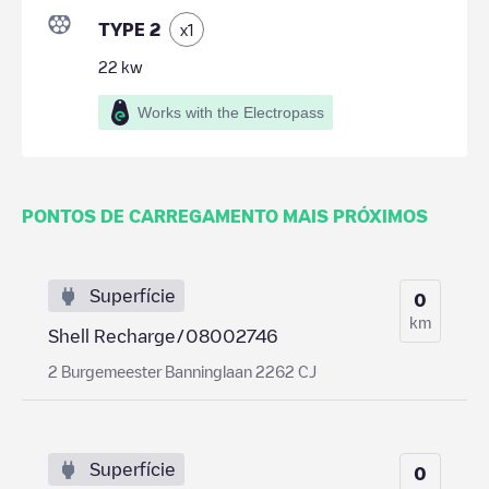
TYPE 2
x
1
22
kw
Works with the Electropass
PONTOS DE CARREGAMENTO MAIS PRÓXIMOS
Superfície
0
km
Shell Recharge/08002746
2 Burgemeester Banninglaan 2262 CJ
Superfície
0