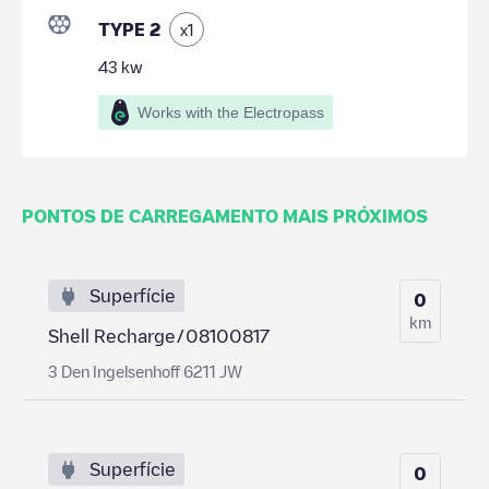
TYPE 2
x
1
43
kw
Works with the Electropass
PONTOS DE CARREGAMENTO MAIS PRÓXIMOS
Superfície
0
km
Shell Recharge/08100817
3 Den Ingelsenhoff 6211 JW
Superfície
0