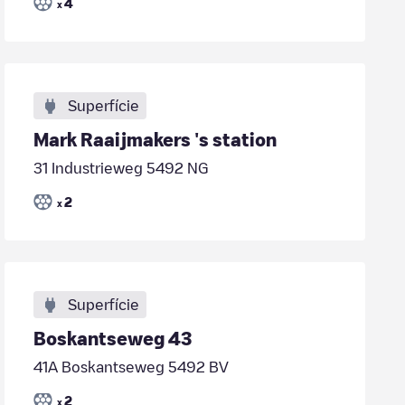
4
x
Superfície
Mark Raaijmakers 's station
31 Industrieweg 5492 NG
2
x
Superfície
Boskantseweg 43
41A Boskantseweg 5492 BV
2
x