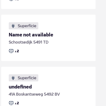
Superfície
Name not available
Schootsedijk 5491 TD
2
x
Superfície
undefined
41A Boskantseweg 5492 BV
2
x