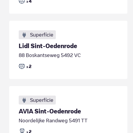
4
x
Superfície
Lidl Sint-Oedenrode
88 Boskantseweg 5492 VC
2
x
Superfície
AVIA Sint-Oedenrode
Noordelijke Randweg 5491 TT
2
x