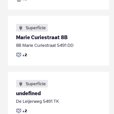
Superfície
Marie Curiestraat 8B
8B Marie Curiestraat 5491 DD
2
x
Superfície
undefined
De Leijerweg 5491 TK
2
x