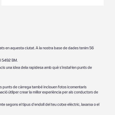
uats en aquesta ciutat. A la nostra base de dades tenim
56
al
5492 BM
.
acis una idea dela rapidesa amb què s'instal·len punts de
res punts de càrrega també inclouen fotos icomentaris
ció útilper crear la millor experiència per als conductors de
nte
segons el tipus d'endoll del teu cotxe elèctric, laxarxa o el