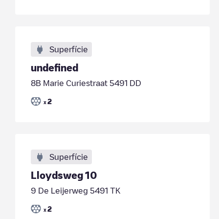
Superfície
undefined
8B Marie Curiestraat 5491 DD
2
x
Superfície
Lloydsweg 10
9 De Leijerweg 5491 TK
2
x