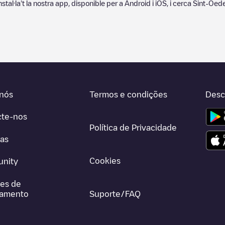
instal·la't la nostra app, disponible per a Android i iOS, i cerca
Sint-Oed
nós
Termos e condições
Desc
cte-nos
Política de Privacidade
ras
Cookies
nity
es de
gamento
Suporte/FAQ