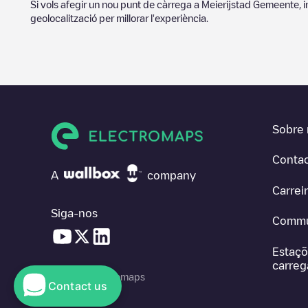
Si vols afegir un nou punt de càrrega a
Meierijstad Gemeente
, 
geolocalització per millorar l'experiència.
Sobre 
Conta
A
company
Carrei
Siga-nos
Commu
Estaçõ
carre
© 2026 Electromaps
Contact us