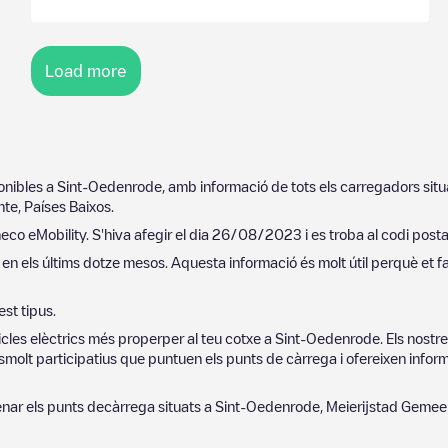
Load more
ponibles a
Sint-Oedenrode
, amb informació de tots els carregadors sit
nte
,
Países Baixos
.
eco eMobility
. S'hiva afegir el dia
26/08/2023
i es troba al codi post
en els últims dotze mesos. Aquesta informació és molt útil perquè et f
st tipus.
cles elèctrics més properper al teu cotxe a
Sint-Oedenrode
. Els nost
molt participatius que puntuen els punts de càrrega i ofereixen informa
denar els punts decàrrega situats a
Sint-Oedenrode
,
Meierijstad Gemee