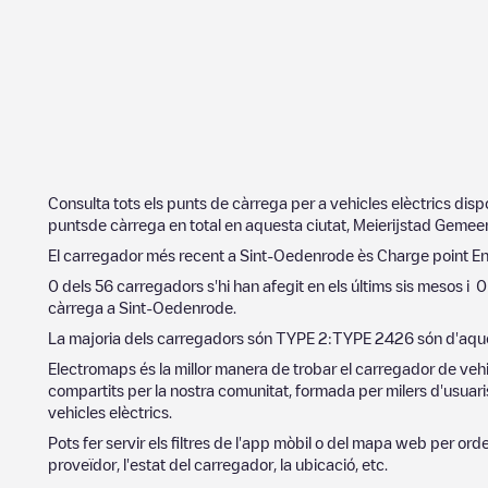
Consulta tots els punts de càrrega per a vehicles elèctrics dis
puntsde càrrega en total en aquesta ciutat,
Meierijstad Gemee
El carregador més recent a
Sint-Oedenrode
ès
Charge point En
0
dels
56
carregadors s'hi han afegit en els últims sis mesos i
0
càrrega a
Sint-Oedenrode
.
La majoria dels carregadors són
TYPE 2
:
TYPE 2
426
són d'aque
Electromaps és la millor manera de trobar el carregador de vehi
compartits per la nostra comunitat, formada per milers d'usuaris
vehicles elèctrics.
Pots fer servir els filtres de l'app mòbil o del mapa web per or
proveïdor, l'estat del carregador, la ubicació, etc.