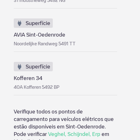
31 Industrieweg 5492 NG
Superfície
AVIA Sint-Oedenrode
Noordelijke Randweg 5491 TT
Superfície
Kofferen 34
40A Kofferen 5492 BP
Verifique todos os pontos de
carregamento para veículos elétricos que
estão disponíveis em
Sint-Oedenrode
.
Pode verificar
Veghel
,
Schijndel
,
Erp
em