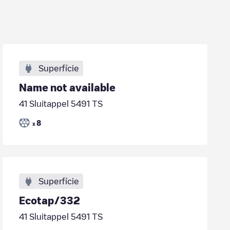
Superfície
Name not available
41 Sluitappel 5491 TS
8
x
Superfície
Ecotap/332
41 Sluitappel 5491 TS