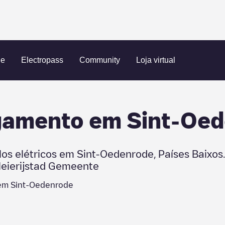
Sint-Oedenrode
ue
Electropass
Community
Loja virtual
egamento em
Sint-Oe
los elétricos em
Sint-Oedenrode
,
Países Baixos
eierijstad Gemeente
 em
Sint-Oedenrode