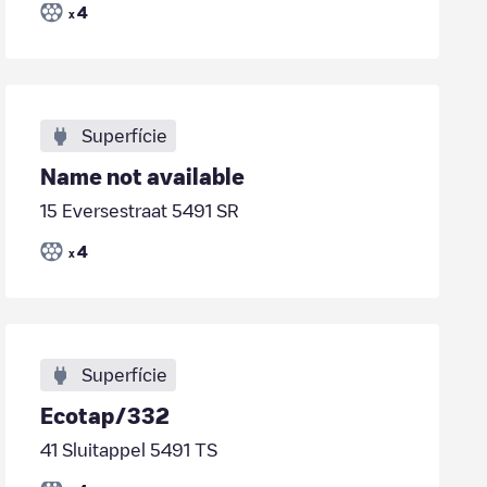
4
x
Superfície
Name not available
15 Eversestraat 5491 SR
4
x
Superfície
Ecotap/332
41 Sluitappel 5491 TS