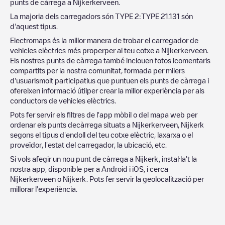
punts de càrrega a
Nijkerkerveen
.
La majoria dels carregadors són
TYPE 2
:
TYPE 2
1.131
són
d'aquest tipus.
Electromaps és la millor manera de trobar el carregador de
vehicles elèctrics més properper al teu cotxe a
Nijkerkerveen
.
Els nostres punts de càrrega també inclouen fotos icomentaris
compartits per la nostra comunitat, formada per milers
d'usuarismolt participatius que puntuen els punts de càrrega i
ofereixen informació útilper crear la millor experiència per als
conductors de vehicles elèctrics.
Pots fer servir els filtres de l'app mòbil o del mapa web per
ordenar els punts decàrrega situats a
Nijkerkerveen
,
Nijkerk
segons el tipus d'endoll del teu cotxe elèctric, laxarxa o el
proveïdor, l'estat del carregador, la ubicació, etc.
Si vols afegir un nou punt de càrrega a
Nijkerk
, instal·la't la
nostra app, disponible per a Android i iOS, i cerca
Nijkerkerveen
o
Nijkerk
. Pots fer servir la geolocalització per
millorar l'experiència.