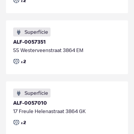
2
x
Superfície
ALF-0057351
55 Westerveenstraat 3864 EM
2
x
Superfície
ALF-0057010
17 Freule Helenastraat 3864 GK
2
x