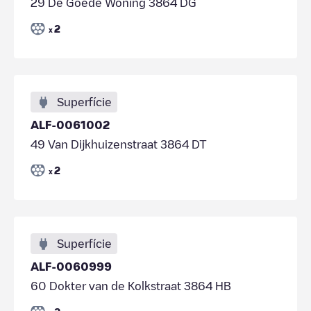
29 De Goede Woning 3864 DG
2
x
Superfície
ALF-0061002
49 Van Dijkhuizenstraat 3864 DT
2
x
Superfície
ALF-0060999
60 Dokter van de Kolkstraat 3864 HB