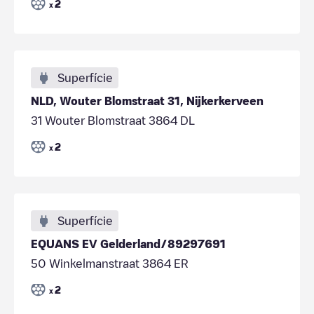
2
x
Superfície
NLD, Wouter Blomstraat 31, Nijkerkerveen
31 Wouter Blomstraat 3864 DL
2
x
Superfície
EQUANS EV Gelderland/89297691
50 Winkelmanstraat 3864 ER
2
x