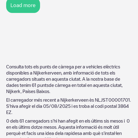
Load more
Consulta tots els punts de càrrega per a vehicles elèctrics
disponibles a
Nijkerkerveen
, amb informació de tots els
carregadors situats en aquesta ciutat. A la nostra base de
dades tenim
61
puntsde càrrega en total en aquesta ciutat,
Nijkerk
,
Países Baixos
.
El carregador més recent a
Nijkerkerveen
ès
NLJST00001701
.
S'hiva afegir el dia
05/08/2025
i es troba al codi postal
3864
EZ
.
0
dels
61
carregadors s'hi han afegit en els últims sis mesos i
0
en els últims dotze mesos. Aquesta informació és molt útil
perquè et facis una idea dela rapidesa amb què s'instal·len