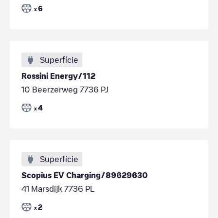
6
x
Superfície
Rossini Energy/112
10 Beerzerweg 7736 PJ
4
x
Superfície
Scopius EV Charging/89629630
41 Marsdijk 7736 PL
2
x