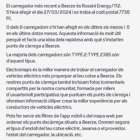
El carregador més recent a
Beerze
ès
Rossini Energy/112
.
S'hiva afegir el dia
27/03/2024
i es troba al codi postal
7736
PJ
.
0
dels
6
carregadors s'hi han afegit en els últims sis mesos i
0
en els últims dotze mesos. Aquesta informació és molt útil
perquè et facis una idea dela rapidesa amb què s'instal·len
punts de càrrega a
Beerze
.
La majoria dels carregadors són
TYPE 2
:
TYPE 2
385
són
d'aquest tipus.
Electromaps és la millor manera de trobar el carregador de
vehicles elèctrics més properper al teu cotxe a
Beerze
. Els
nostres punts de càrrega també inclouen fotos icomentaris
compartits per la nostra comunitat, formada per milers
d'usuarismolt participatius que puntuen els punts de càrrega i
ofereixen informació útilper crear la millor experiència per als
conductors de vehicles elèctrics.
Pots fer servir els filtres de l'app mòbil o del mapa web per
ordenar els punts decàrrega situats a
Beerze
,
Ommen
segons
el tipus d'endoll del teu cotxe elèctric, laxarxa o el proveïdor,
l'estat del carregador, la ubicació, etc.