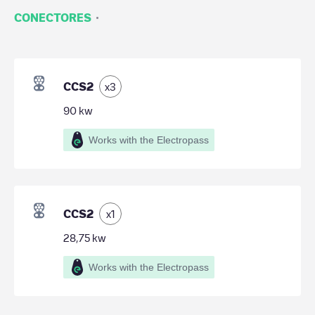
·
CONECTORES
CCS2
x
3
90
kw
Works with the Electropass
CCS2
x
1
28,75
kw
Works with the Electropass