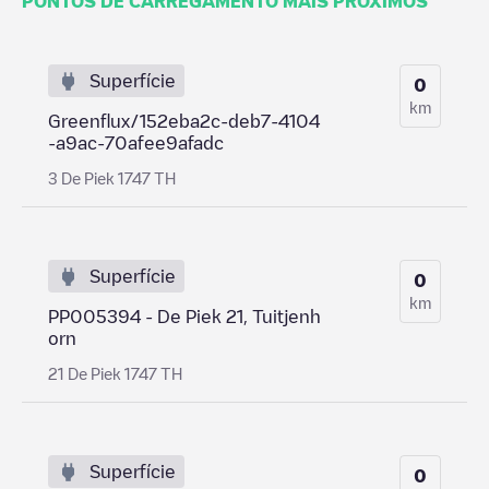
PONTOS DE CARREGAMENTO MAIS PRÓXIMOS
Superfície
0
km
Greenflux/152eba2c-deb7-4104
-a9ac-70afee9afadc
3 De Piek 1747 TH
Superfície
0
km
PP005394 - De Piek 21, Tuitjenh
orn
21 De Piek 1747 TH
Superfície
0