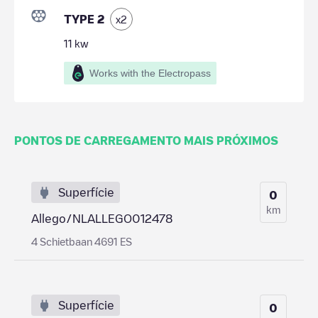
TYPE 2
x
2
11
kw
Works with the Electropass
PONTOS DE CARREGAMENTO MAIS PRÓXIMOS
Superfície
0
km
Allego/NLALLEGO012478
4 Schietbaan 4691 ES
Superfície
0