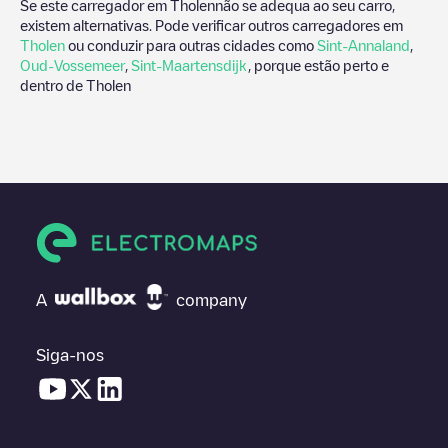
Se este carregador em
Tholen
não se adequa ao seu carro,
existem alternativas. Pode verificar outros carregadores em
Tholen
ou conduzir para outras cidades como
Sint-Annaland
,
Oud-Vossemeer
,
Sint-Maartensdijk
, porque estão perto e
dentro de
Tholen
A
company
Siga-nos