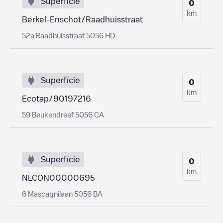
Superfície
0
km
Berkel-Enschot/Raadhuisstraat
52a Raadhuisstraat 5056 HD
Superfície
0
km
Ecotap/90197216
59 Beukendreef 5056 CA
Superfície
0
km
NLCON00000695
6 Mascagnilaan 5056 BA