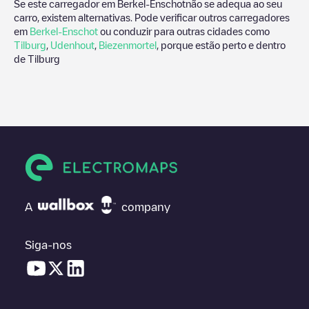
Se este carregador em
Berkel-Enschot
não se adequa ao seu
carro, existem alternativas. Pode verificar outros carregadores
em
Berkel-Enschot
ou conduzir para outras cidades como
Tilburg
,
Udenhout
,
Biezenmortel
, porque estão perto e dentro
de
Tilburg
A
company
Siga-nos