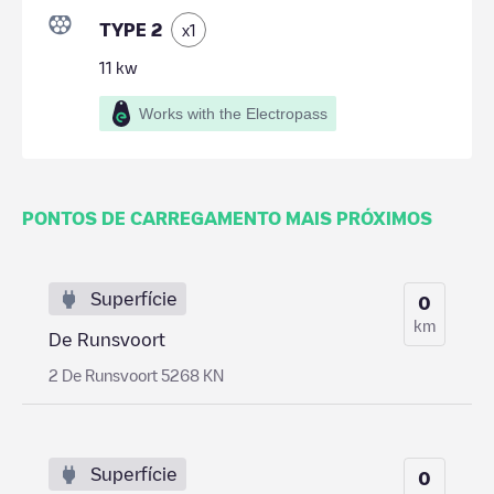
TYPE 2
x
1
11
kw
Works with the Electropass
PONTOS DE CARREGAMENTO MAIS PRÓXIMOS
Superfície
0
km
De Runsvoort
2 De Runsvoort 5268 KN
Superfície
0