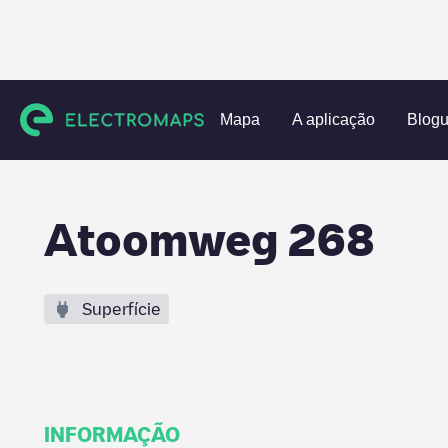
Charging stations
Países Baixos
Utrecht
Utrecht
At
Mapa
A aplicação
Blog
Atoomweg 268
Superfície
INFORMAÇÃO