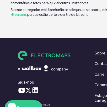
comentários e fotos para ajudar outros utilizadores.
Se este carregador em
Utrecht
não se adequa ao seu carro, exi
Hilversum
, porque estão perto e dentro de
Utrecht
Sobre 
Conta
A
company
Carrei
Siga-nos
Commu
Estaçõ
carre
© 2026 Electromaps