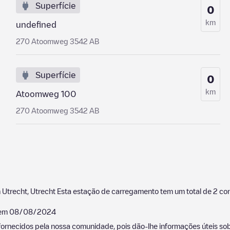
Superfície
0
km
undefined
270 Atoomweg 3542 AB
Superfície
0
km
Atoomweg 100
270 Atoomweg 3542 AB
m
Utrecht
,
Utrecht
Esta estação de carregamento tem um total de
2
con
 em
08/08/2024
ornecidos pela nossa comunidade, pois dão-lhe informações úteis sobr