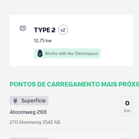
TYPE 2
x
2
12,75
kw
Works with the Electropass
PONTOS DE CARREGAMENTO MAIS PRÓX
Superfície
0
km
Atoomweg 268
270 Atoomweg 3542 AB