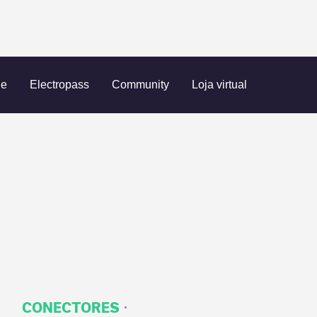
oomweg 268
ue
Electropass
Community
Loja virtual
·
CONECTORES