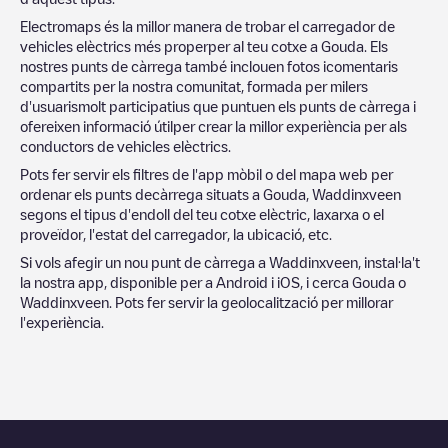
Electromaps és la millor manera de trobar el carregador de
vehicles elèctrics més properper al teu cotxe a
Gouda
. Els
nostres punts de càrrega també inclouen fotos icomentaris
compartits per la nostra comunitat, formada per milers
d'usuarismolt participatius que puntuen els punts de càrrega i
ofereixen informació útilper crear la millor experiència per als
conductors de vehicles elèctrics.
Pots fer servir els filtres de l'app mòbil o del mapa web per
ordenar els punts decàrrega situats a
Gouda
,
Waddinxveen
segons el tipus d'endoll del teu cotxe elèctric, laxarxa o el
proveïdor, l'estat del carregador, la ubicació, etc.
Si vols afegir un nou punt de càrrega a
Waddinxveen
, instal·la't
la nostra app, disponible per a Android i iOS, i cerca
Gouda
o
Waddinxveen
. Pots fer servir la geolocalització per millorar
l'experiència.