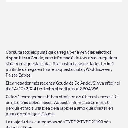
Consulta tots els punts de càrrega per a vehicles elèctrics
disponibles a
Gouda
, amb informació de tots els carregadors
situats en aquesta ciutat. A la nostra base de dades tenim
1
puntsde càrrega en total en aquesta ciutat,
Waddinxveen
,
Países Baixos
.
El carregador més recent a
Gouda
ès
De Andel
. S'hiva afegir el
dia
14/10/2024
i es troba al codi postal
2804 VW
.
0
dels
1
carregadors s'hi han afegit en els últims sis mesos i
0
en els últims dotze mesos. Aquesta informació és molt útil
perquè et facis una idea dela rapidesa amb què s'instal·len
punts de càrrega a
Gouda
.
La majoria dels carregadors són
TYPE 2
:
TYPE 2
1.193
són
d'aquest tipus.