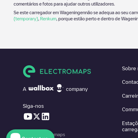
comentários e fotos para ajudar outros utilizadores.
Se este carregador em
Wageningen
não se adequa ao seu carro
(temporary)
,
Renkum
, porque estão perto e dentro de
Wageni
Sobre 
Conta
A
company
Carrei
Siga-nos
Commu
Estaçõ
carre
© 2026 Electromaps