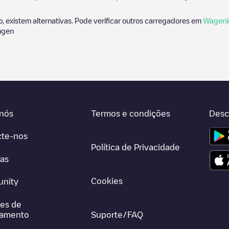
, existem alternativas. Pode verificar outros carregadores em
Wageni
ngen
nós
Termos e condições
Desc
cte-nos
Política de Privacidade
ras
Cookies
nity
es de
gamento
Suporte/FAQ