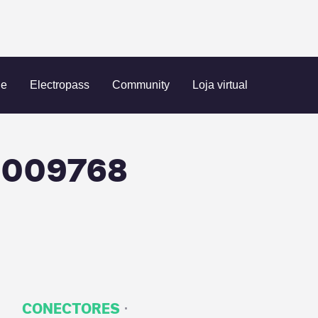
gen
Shell Recharge/03009768
ue
Electropass
Community
Loja virtual
03009768
·
CONECTORES