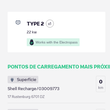
TYPE 2
x
1
22
kw
Works with the Electropass
PONTOS DE CARREGAMENTO MAIS PRÓX
Superfície
0
km
Shell Recharge/03009773
17 Rustenburg 6701 DZ