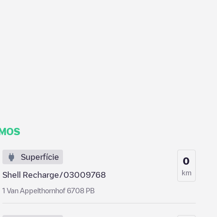
IMOS
Superfície
0
km
Shell Recharge/03009768
1 Van Appelthornhof 6708 PB