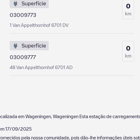
Superfície
0
km
03009773
1 Van Appelthornhof 6701 DV
Superfície
0
km
03009777
48 Van Appelthornhof 6701 AD
ocalizada em
Wageningen
,
Wageningen
Esta estação de carregamento
 em
17/09/2025
ornecidos pela nossa comunidade, pois dão-lhe informações úteis sobr