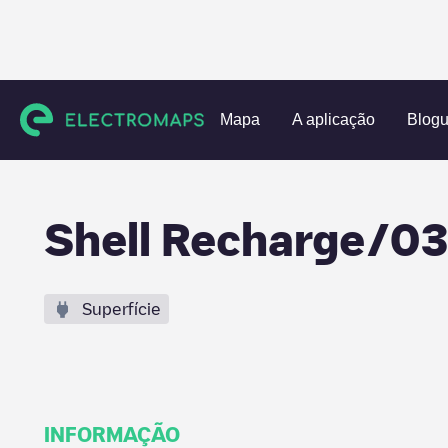
Charging stations
Países Baixos
Wageningen
Wagenin
Mapa
A aplicação
Blog
Shell Recharge/
Superfície
INFORMAÇÃO