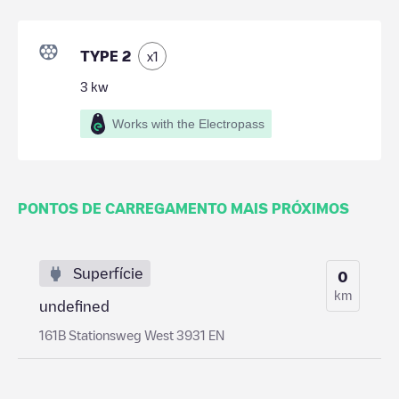
TYPE 2
x
1
3
kw
Works with the Electropass
PONTOS DE CARREGAMENTO MAIS PRÓXIMOS
Superfície
0
km
undefined
161B Stationsweg West 3931 EN