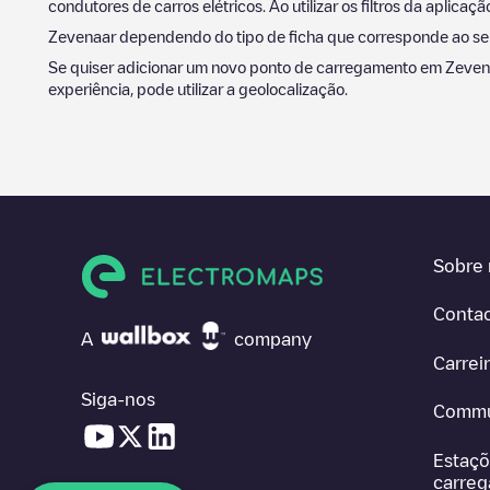
condutores de carros elétricos. Ao utilizar os filtros da apl
Zevenaar
dependendo do tipo de ficha que corresponde ao seu 
Se quiser adicionar um novo ponto de carregamento em
Zeven
experiência, pode utilizar a geolocalização.
Sobre 
Conta
A
company
Carrei
Siga-nos
Commu
Estaçõ
carre