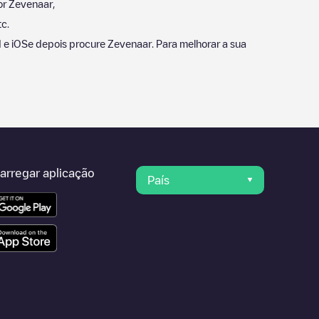
or
Zevenaar
,
c.
d e iOSe depois procure
Zevenaar
. Para melhorar a sua
arregar aplicação
País