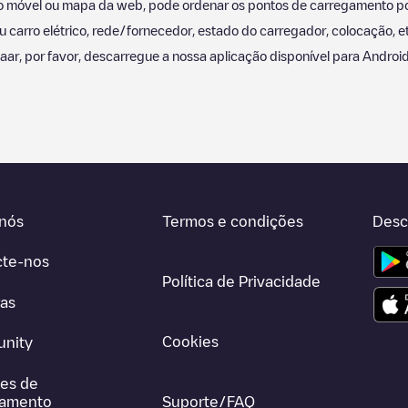
icação móvel ou mapa da web, pode ordenar os pontos de carregamento p
carro elétrico, rede/fornecedor, estado do carregador, colocação, et
aar
, por favor, descarregue a nossa aplicação disponível para Androi
nós
Termos e condições
Desc
cte-nos
Política de Privacidade
ras
Cookies
nity
es de
gamento
Suporte/FAQ