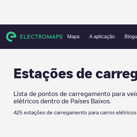
Charging stations
Países Baixos
Zevenaar
Mapa
A aplicação
Blog
Estações de carr
Lista de pontos de carregamento para veí
elétricos dentro de
Países Baixos
.
425
estações de carregamento para carros elétrico