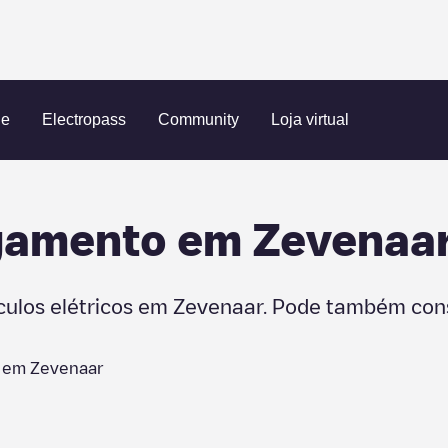
ue
Electropass
Community
Loja virtual
egamento em
Zevenaa
culos elétricos em
Zevenaar
. Pode também cons
s em
Zevenaar