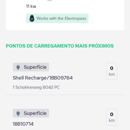
11
kw
Works with the Electropass
PONTOS DE CARREGAMENTO MAIS PRÓXIMOS
Superfície
0
km
Shell Recharge/18B09764
1 Schokkerweg 8042 PC
Superfície
0
km
18B10714