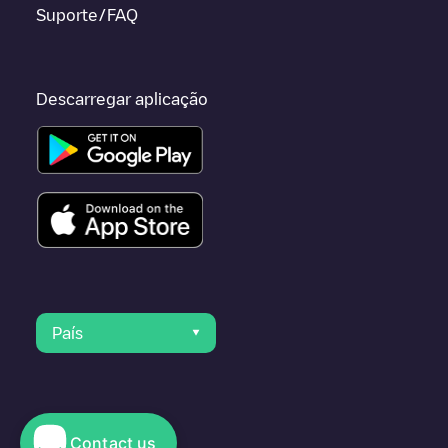
Suporte/FAQ
Descarregar aplicação
País
Contact us
© 2023 Electromaps