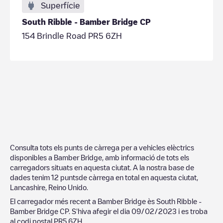
Superfície
South Ribble - Bamber Bridge CP
154 Brindle Road PR5 6ZH
Consulta tots els punts de càrrega per a vehicles elèctrics
disponibles a
Bamber Bridge
, amb informació de tots els
carregadors situats en aquesta ciutat. A la nostra base de
dades tenim
12
puntsde càrrega en total en aquesta ciutat,
Lancashire
,
Reino Unido
.
El carregador més recent a
Bamber Bridge
ès
South Ribble -
Bamber Bridge CP
. S'hiva afegir el dia
09/02/2023
i es troba
al codi postal
PR5 6ZH
.