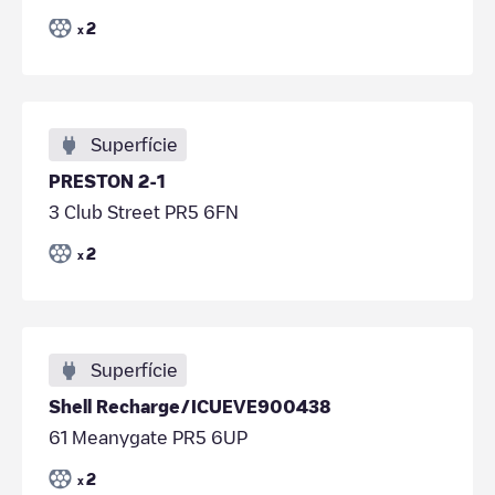
2
x
Superfície
PRESTON 2-1
3 Club Street PR5 6FN
2
x
Superfície
Shell Recharge/ICUEVE900438
61 Meanygate PR5 6UP
2
x