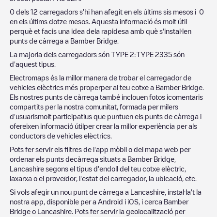
0
dels
12
carregadors s'hi han afegit en els últims sis mesos i
0
en els últims dotze mesos. Aquesta informació és molt útil
perquè et facis una idea dela rapidesa amb què s'instal·len
punts de càrrega a
Bamber Bridge
.
La majoria dels carregadors són
TYPE 2
:
TYPE 2
335
són
d'aquest tipus.
Electromaps és la millor manera de trobar el carregador de
vehicles elèctrics més properper al teu cotxe a
Bamber Bridge
.
Els nostres punts de càrrega també inclouen fotos icomentaris
compartits per la nostra comunitat, formada per milers
d'usuarismolt participatius que puntuen els punts de càrrega i
ofereixen informació útilper crear la millor experiència per als
conductors de vehicles elèctrics.
Pots fer servir els filtres de l'app mòbil o del mapa web per
ordenar els punts decàrrega situats a
Bamber Bridge
,
Lancashire
segons el tipus d'endoll del teu cotxe elèctric,
laxarxa o el proveïdor, l'estat del carregador, la ubicació, etc.
Si vols afegir un nou punt de càrrega a
Lancashire
, instal·la't la
nostra app, disponible per a Android i iOS, i cerca
Bamber
Bridge
o
Lancashire
. Pots fer servir la geolocalització per