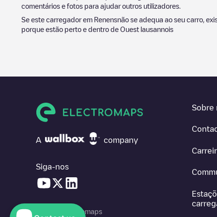
comentários e fotos para ajudar outros utilizadores.
Se este carregador em
Renens
não se adequa ao seu carro, exi
porque estão perto e dentro de
Ouest lausannois
Sobre 
Conta
A
company
Carrei
Siga-nos
Commu
Estaçõ
carre
© 2026 Electromaps