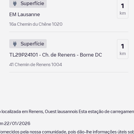
Superfície
1
km
EM Lausanne
16a Chemin du Chêne 1020
Superfície
1
km
TL29P24101 - Ch. de Renens - Borne DC
41 Chemin de Renens 1004
 localizada em
Renens
,
Ouest lausannois
Esta estação de carregamen
 em
22/01/2026
ornecidos pela nossa comunidade, pois dão-lhe informações úteis sobr