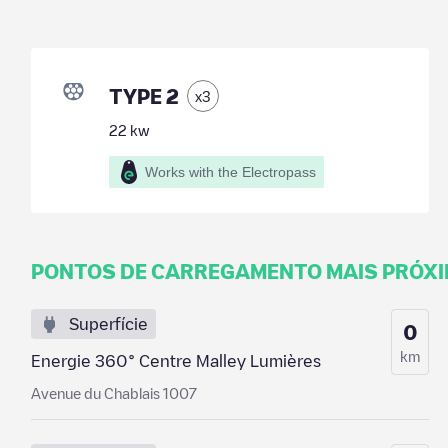
TYPE 2
x
3
22
kw
Works with the Electropass
PONTOS DE CARREGAMENTO MAIS PRÓX
Superfície
0
km
Energie 360° Centre Malley Lumières
Avenue du Chablais 1007