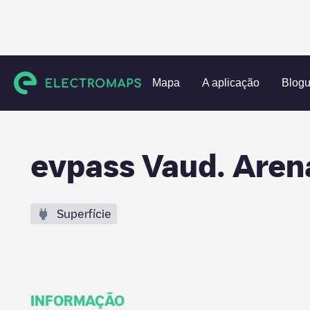
Charging stations
Suíça
Ouest lausannois
Renens
ev
Mapa
A aplicação
Blog
evpass Vaud. Aren
Superfície
INFORMAÇÃO