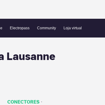
pass Vaud. Arena Lausanne
ue
Electropass
Community
Loja virtual
a Lausanne
·
CONECTORES