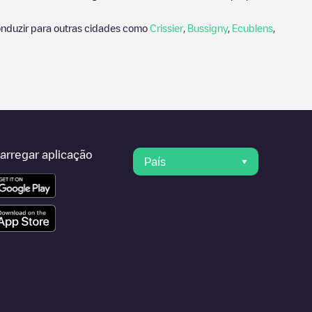
nduzir para outras cidades como
Crissier
,
Bussigny
,
Ecublens
,
arregar aplicação
País