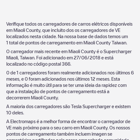
Verifique todos os carregadores de carros elétricos disponíveis
em
Miaoli County
, que incluito dos os carregadores de VE
localizados nesta cidade. Na nossa base de dados temos um
1
total de pontos de carregamento em
Miaoli County
Taiwan
.
O carregador mais recente em
Miaoli County
é o
Supercharger
Miaoli, Taiwan
. Foi adicionado em
27/06/2018
e está
localizado no código postal
366
.
0
de
1
carregadores foram realmente adicionados nos últimos 6
meses, e
0
foram adicionados nos últimos 12 meses. Esta
informação é muito útil para se ter uma ideia da rapidez com
que a instalação de pontos de carregamento está a
decorrerem
Miaoli County
.
A maioria dos carregadores são
Tesla Supercharger
e existem
10
deles.
A Electromaps é a melhor forma de encontrar o carregador de
VE mais próximo para o seu carro em
Miaoli County
. Os nossos
pontos de carregamento também incluem imagen se
comentários partilhados pela nossa empenhada comunidade