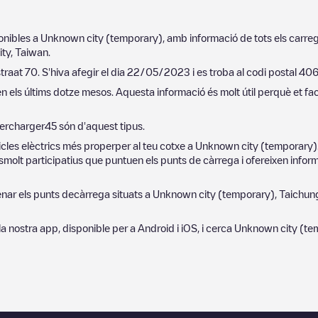
ponibles a
Unknown city (temporary)
, amb informació de tots els carre
ity
,
Taiwan
.
traat 70
. S'hiva afegir el dia
22/05/2023
i es troba al codi postal
40
n els últims dotze mesos. Aquesta informació és molt útil perquè et fa
ercharger
45
són d'aquest tipus.
cles elèctrics més properper al teu cotxe a
Unknown city (temporary)
molt participatius que puntuen els punts de càrrega i ofereixen informa
denar els punts decàrrega situats a
Unknown city (temporary)
,
Taichung
't la nostra app, disponible per a Android i iOS, i cerca
Unknown city (te