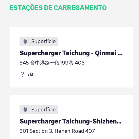
ESTAÇÕES DE CARREGAMENTO
Superfície
Supercharger Taichung - Qinmei Chengpin, Taiwan
345 台中港路一段199巷 403
8
x
Superfície
Supercharger Taichung-Shizheng, Taiwan
301 Section 3, Henan Road 407