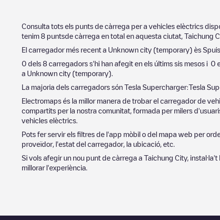
Consulta tots els punts de càrrega per a vehicles elèctrics dis
tenim
8
puntsde càrrega en total en aquesta ciutat,
Taichung C
El carregador més recent a
Unknown city (temporary)
ès
Spuis
0
dels
8
carregadors s'hi han afegit en els últims sis mesos i
0
e
a
Unknown city (temporary)
.
La majoria dels carregadors són
Tesla Supercharger
:
Tesla Sup
Electromaps és la millor manera de trobar el carregador de vehi
compartits per la nostra comunitat, formada per milers d'usuaris
vehicles elèctrics.
Pots fer servir els filtres de l'app mòbil o del mapa web per or
proveïdor, l'estat del carregador, la ubicació, etc.
Si vols afegir un nou punt de càrrega a
Taichung City
, instal·la
millorar l'experiència.