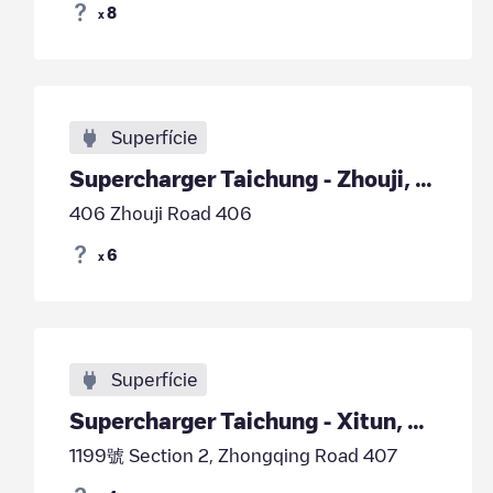
8
x
Superfície
Supercharger Taichung - Zhouji, Taiwan
406 Zhouji Road 406
6
x
Superfície
Supercharger Taichung - Xitun, Taiwan
1199號 Section 2, Zhongqing Road 407