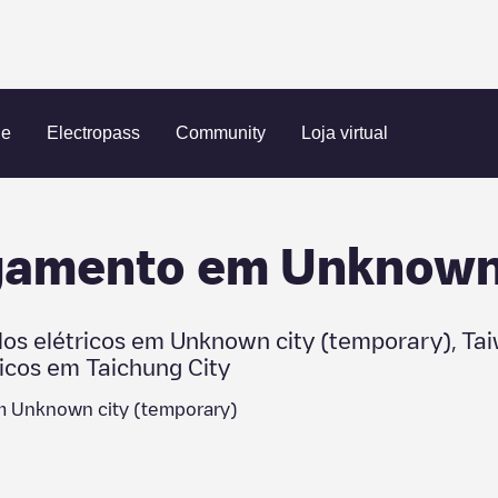
(temporary)
ue
Electropass
Community
Loja virtual
egamento em
Unknown 
los elétricos em
Unknown city (temporary)
,
Ta
ricos em
Taichung City
em
Unknown city (temporary)