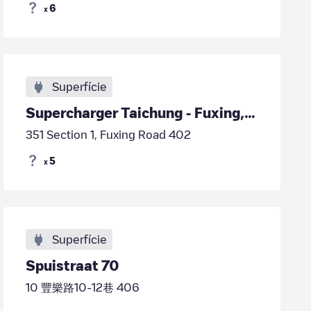
6
x
Superfície
Supercharger Taichung - Fuxing, Taiwan
351 Section 1, Fuxing Road 402
5
x
Superfície
Spuistraat 70
10 豐樂路10-12巷 406