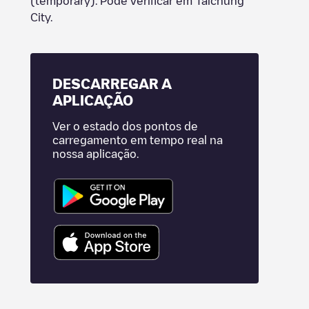
(temporary)
. Pode verificar
em
Taichung
City
.
DESCARREGAR A
APLICAÇÃO
Ver o estado dos pontos de
carregamento em tempo real na
nossa aplicação.