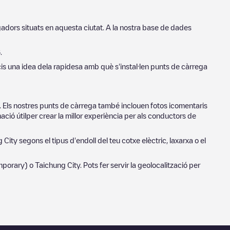
gadors situats en aquesta ciutat. A la nostra base de dades
6
.
cis una idea dela rapidesa amb què s'instal·len punts de càrrega
. Els nostres punts de càrrega també inclouen fotos icomentaris
ció útilper crear la millor experiència per als conductors de
 City
segons el tipus d'endoll del teu cotxe elèctric, laxarxa o el
mporary)
o
Taichung City
. Pots fer servir la geolocalització per