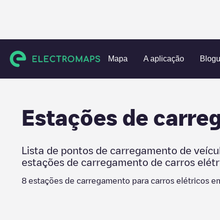
Charging stations
Taiwan
Taichung City
Unknown city 
Mapa
A aplicação
Blog
Estações de carr
Lista de pontos de carregamento de veícu
estações de carregamento de carros elét
8
estações de carregamento para carros elétricos 