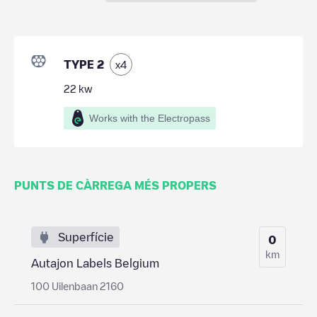
TYPE 2
x
4
22
kw
Works with the Electropass
PUNTS DE CÀRREGA MÉS PROPERS
Superfície
0
km
Autajon Labels Belgium
100 Uilenbaan 2160