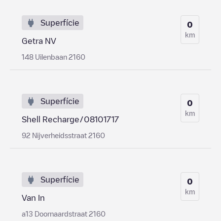
Superfície
0
km
Getra NV
148 Uilenbaan 2160
Superfície
0
km
Shell Recharge/08101717
92 Nijverheidsstraat 2160
Superfície
0
km
Van In
a13 Doornaardstraat 2160