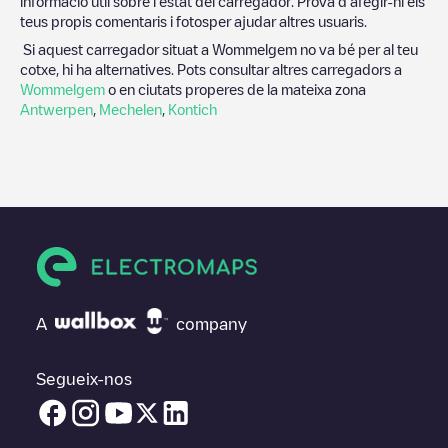
informació útil sobre l'estat del carregador. Prova d'afegir-hi els
teus propis comentaris i fotosper ajudar altres usuaris.
Si aquest carregador situat a
Wommelgem
no va bé per al teu
cotxe, hi ha alternatives. Pots consultar altres carregadors a
Wommelgem
o en ciutats properes de la mateixa zona
Antwerpen
,
Mechelen
,
Kontich
A
company
Segueix-nos