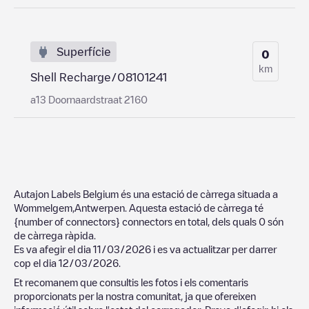
Superfície
0
km
Shell Recharge/08101241
a13 Doornaardstraat 2160
Autajon Labels Belgium
és una estació de càrrega situada a
Wommelgem
,
Antwerpen
. Aquesta estació de càrrega té
{number of connectors}
connectors en total, dels quals
0
són
de càrrega ràpida.
Es va afegir el dia
11/03/2026
i es va actualitzar per darrer
cop el dia
12/03/2026
.
Et recomanem que consultis les fotos i els comentaris
proporcionats per la nostra comunitat, ja que ofereixen