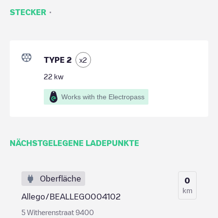
·
STECKER
TYPE 2
x
2
22
kw
Works with the Electropass
NÄCHSTGELEGENE LADEPUNKTE
Oberfläche
0
km
Allego/BEALLEGO004102
5 Witherenstraat 9400