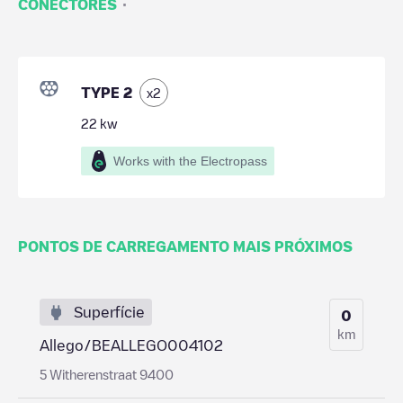
·
CONECTORES
TYPE 2
x
2
22
kw
Works with the Electropass
PONTOS DE CARREGAMENTO MAIS PRÓXIMOS
Superfície
0
km
Allego/BEALLEGO004102
5 Witherenstraat 9400