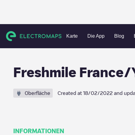
Charging stations
Frankreich
Bas-Rhin
Schiltigheim
Karte
Die App
Blog
Freshmile Franc
Oberfläche
Created at
18/02/2022
and upda
INFORMATIONEN