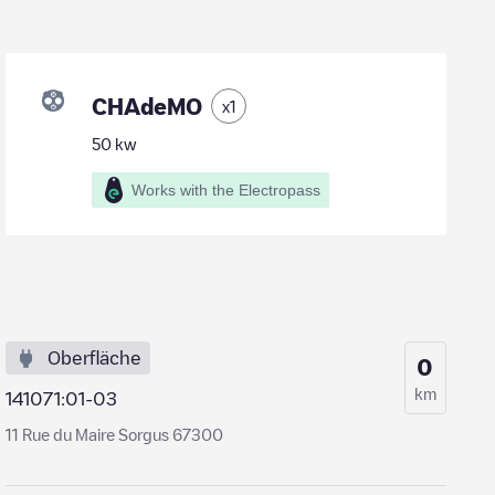
CHAdeMO
x
1
50
kw
Works with the Electropass
Oberfläche
0
km
141071:01-03
11 Rue du Maire Sorgus 67300