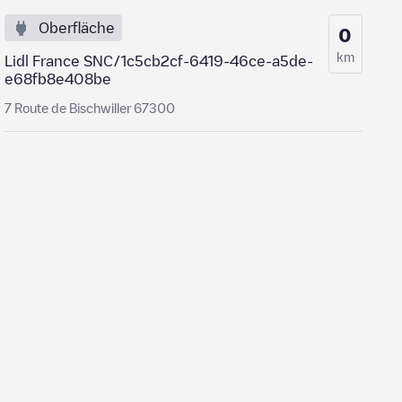
Oberfläche
0
km
Lidl France SNC/1c5cb2cf-6419-46ce-a5de-
e68fb8e408be
7 Route de Bischwiller 67300