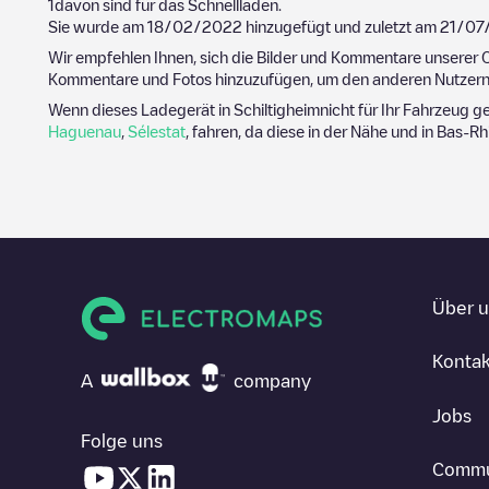
1
davon sind für das Schnellladen.
Sie wurde am
18/02/2022
hinzugefügt und zuletzt am
21/07
Wir empfehlen Ihnen, sich die Bilder und Kommentare unserer C
Kommentare und Fotos hinzuzufügen, um den anderen Nutzern 
Wenn dieses Ladegerät in
Schiltigheim
nicht für Ihr Fahrzeug g
Haguenau
,
Sélestat
, fahren, da diese in der Nähe und in
Bas-Rh
Über 
Kontak
A
company
Jobs
Folge uns
Commu