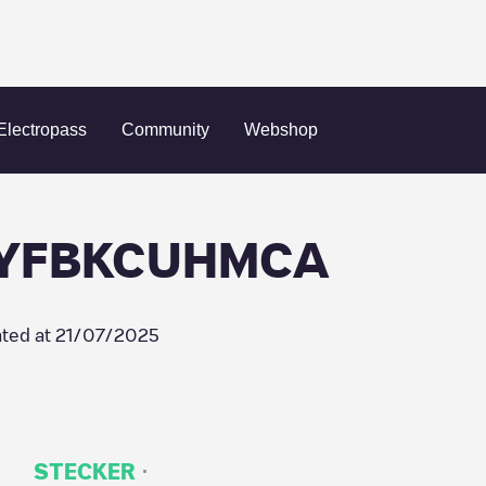
Freshmile France/YFBKCUHMCA
Electropass
Community
Webshop
e/YFBKCUHMCA
ted at
21/07/2025
·
STECKER