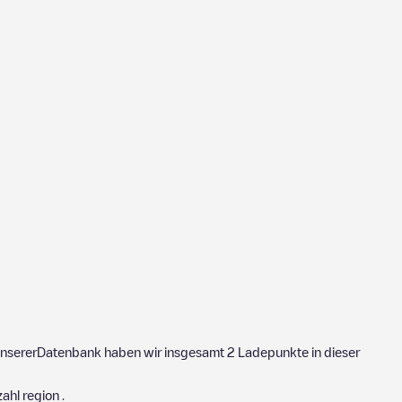
In unsererDatenbank haben wir insgesamt
2
Ladepunkte in dieser
zahl region
.