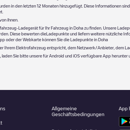
rden in den letzten 12 Monaten hinzugefügt. Diese Informationen sind
t.
von ihnen.
fahrzeug-Ladegerät für Ihr Fahrzeug in
Doha
zu finden. Unsere Ladep
den. Diese bewerten dieLadepunkte und liefern weitere nützliche Inf
en App oder der Webkarte können Sie die Ladepunkte in
Doha
der Ihrem Elektrofahrzeug entspricht, dem Netzwerk/Anbieter, dem Lad
, laden Sie bitte unsere für Android und iOS verfügbare App herunte
uns
Allgemeine
App 
Geschäftsbedingungen
t