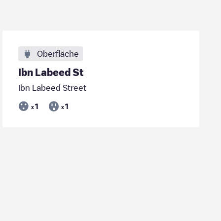
Oberfläche
Ibn Labeed St
Ibn Labeed Street
1
1
x
x