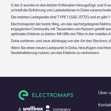
0
der
2
wurden in den letzten 6 Monaten hinzugefügt, und
0
wu
schnell die Einführung von Ladestationen in
Doha
voranschreite
Die meisten Ladegeräte sind
TYPE 1 (SAE J1772)
und es gibt
1
Electromapsist der beste Weg, um das nächstgelegene Elektro
engagierten Community mit Tausenden von Nutzern geteilt wer
optimales Erlebnis zu bieten. Mit Hilfe der Filter in der mobil
Doha
sortieren, und zwar abhängig von der Art des Steckers, 
Wenn Sie einen neuen Ladepunkt in
Doha
, hinzufügen möchten
Geolokalisierung nutzen, um das Erlebnis zu verbessern.
Über 
Kontak
A
company