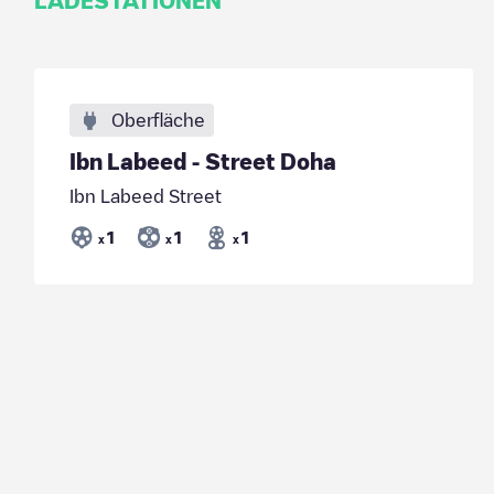
LADESTATIONEN
Oberfläche
Ibn Labeed - Street ‌Doha
Ibn Labeed Street
1
1
1
x
x
x