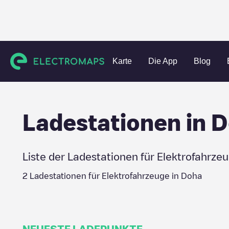
Charging stations
Katar
Doha
Doha
Karte
Die App
Blog
Ladestationen in
D
Liste der Ladestationen für Elektrofahrze
2
Ladestationen für Elektrofahrzeuge in
Doha