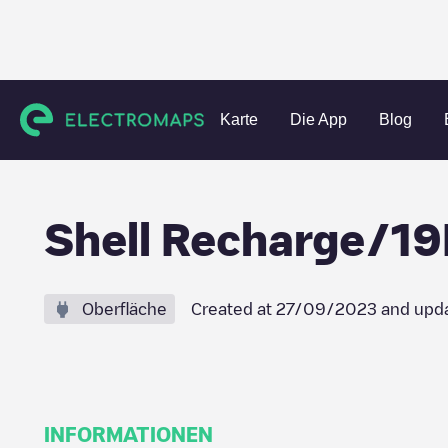
Charging stations
Niederlande
Amsterdam
Amsterda
Karte
Die App
Blog
Shell Recharge/1
Oberfläche
Created at
27/09/2023
and upd
INFORMATIONEN