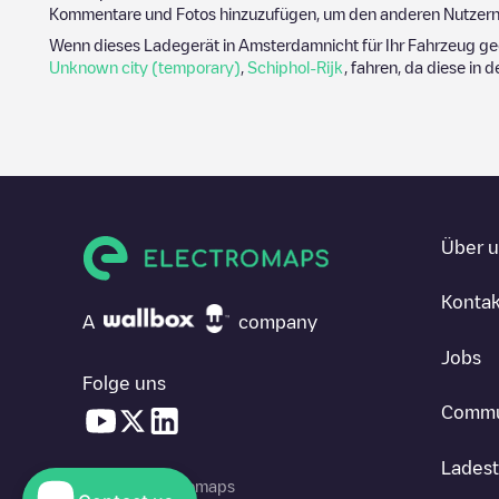
Kommentare und Fotos hinzuzufügen, um den anderen Nutzern 
Wenn dieses Ladegerät in
Amsterdam
nicht für Ihr Fahrzeug ge
Unknown city (temporary)
,
Schiphol-Rijk
, fahren, da diese in 
Über 
Kontak
A
company
Jobs
Folge uns
Commu
Ladest
© 2026 Electromaps