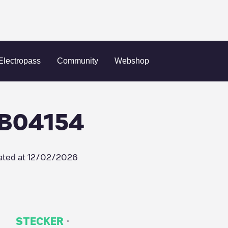
m
Shell Recharge/19B04154
Electropass
Community
Webshop
9B04154
ated at
12/02/2026
·
STECKER