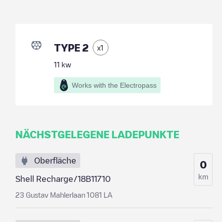
TYPE 2
x
1
11
kw
Works with the Electropass
NÄCHSTGELEGENE LADEPUNKTE
Oberfläche
0
km
Shell Recharge/18B11710
23 Gustav Mahlerlaan 1081 LA