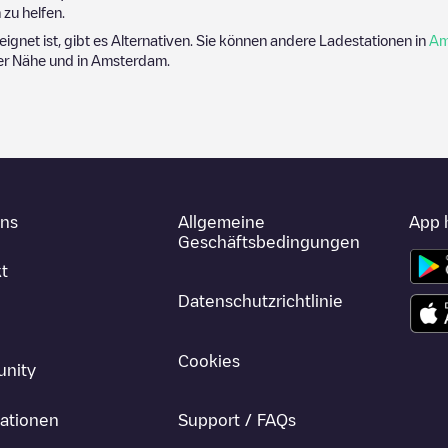
zu helfen.
eignet ist, gibt es Alternativen. Sie können andere Ladestationen in
Am
der Nähe und in
Amsterdam
.
uns
Allgemeine
App 
Geschäftsbedingungen
t
Datenschutzrichtlinie
Cookies
nity
ationen
Support / FAQs