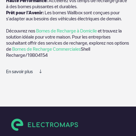
Haute Performance:
Accélérez vos temps de recharge grâce
à des bornes puissantes et durables.
Prêt pour l'Avenir:
Les bornes Wallbox sont conçues pour
s'adapter aux besoins des véhicules électriques de demain.
Découvrez nos
Bornes de Recharge à Domicile
et trouvez la
solution idéale pour votre maison. Pour les entreprises
souhaitant offrir des services de recharge, explorez nos options
de
Bornes de Recharge Commerciales
Shell
Recharge/19B04154
En savoir plus
Nous vous recommandons de consulter les photos et les
commentaires publiés par notre communauté, car ils fournissent
des informations utiles sur l'état du chargeur. Une fois votre
session de charge terminée, vous pouvez ajouter vos propres
commentaires et photos pour aider les autres utilisateurs et
conducteurs à décider où et comment charger leur véhicule
électrique la prochaine fois.
Si
Shell Recharge/19B04154
n'est pas le point de charge dont