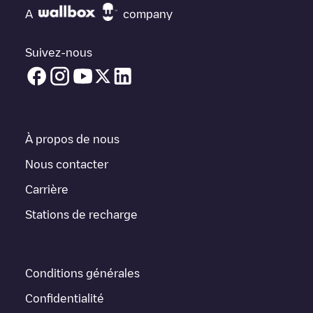
vous avez besoin, vérifiez en bas de la page le point de charge
A
company
le plus proche de chez vous sous "points de charge les plus
proches" et vous verrez une liste d'autres points de charge pour
véhicules électriques à proximité, ainsi que leur emplacement
Suivez-nous
dans un parking, en surface et leur distance en KM.
Dans la section d'information de la station de recharge, vous
pouvez consulter tout ce dont vous avez besoin pour recharger
votre véhicule. L'adresse exacte de la borne de recharge
Shell
Recharge/19B04154
est disponible, ainsi que l'itinéraire pour s'y
À propos de nous
rendre, le prix de la recharge de cette borne et les instructions
nécessaires pour que vous puissiez facilement recharger votre
Nous contacter
véhicule.
Carrière
Pour l'état en temps réel des points de charge dans
Stations de recharge
Amsterdam
Shell Recharge/19B04154
Electromaps fournit des
informations sur les points de charge en temps réel dans
l'application.
Conditions générales
Si ce chargeur
Amsterdam
ne convient pas à votre voiture, il
existe d'autres solutions. Vous pouvez consulter d'autres
Confidentialité
chargeurs dans
Amsterdam
ou vous rendre dans d'autres villes