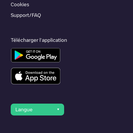
telles que
Weesp
,
Unknown city (temporary)
,
Schiphol-Rijk
, car
Cookies
elles sont proches et se trouvent dans
Amsterdam
.
Support/FAQ
Télécharger l'application
Langue