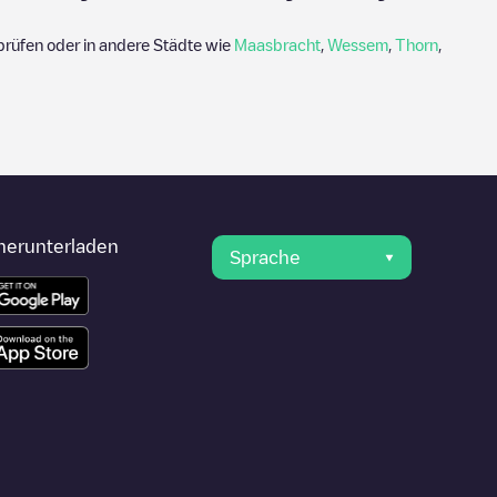
rüfen oder in andere Städte wie
Maasbracht
,
Wessem
,
Thorn
,
herunterladen
Sprache