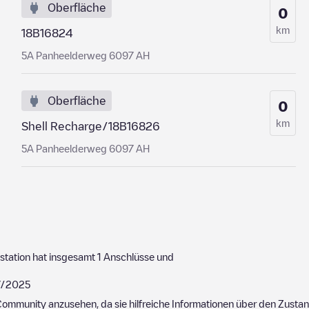
Oberfläche
0
km
18B16824
5A Panheelderweg 6097 AH
Oberfläche
0
km
Shell Recharge/18B16826
5A Panheelderweg 6097 AH
station hat insgesamt
1
Anschlüsse und
7/2025
ommunity anzusehen, da sie hilfreiche Informationen über den Zustand