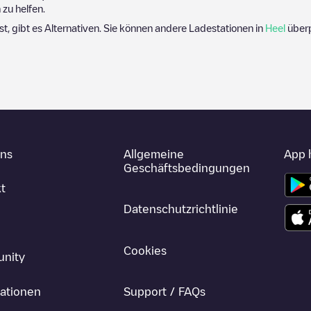
zu helfen.
ist, gibt es Alternativen. Sie können andere Ladestationen in
Heel
überp
uns
Allgemeine
App 
Geschäftsbedingungen
t
Datenschutzrichtlinie
Cookies
nity
ationen
Support / FAQs