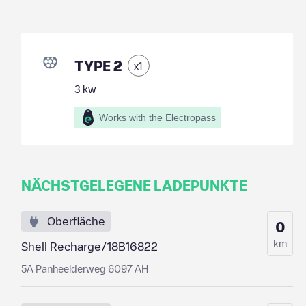
TYPE 2
x
1
3
kw
Works with the Electropass
NÄCHSTGELEGENE LADEPUNKTE
Oberfläche
0
km
Shell Recharge/18B16822
5A Panheelderweg 6097 AH