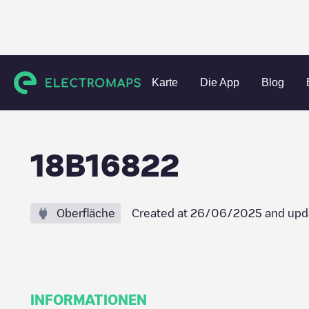
Charging stations
Niederlande
Maasgouw
Heel
18B
Karte
Die App
Blog
18B16822
Oberfläche
Created at
26/06/2025
and upd
INFORMATIONEN