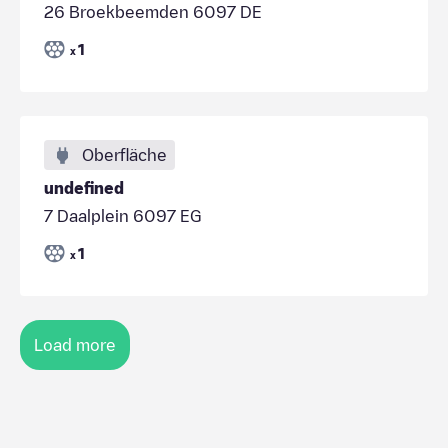
26 Broekbeemden 6097 DE
1
x
Oberfläche
undefined
7 Daalplein 6097 EG
1
x
Load more