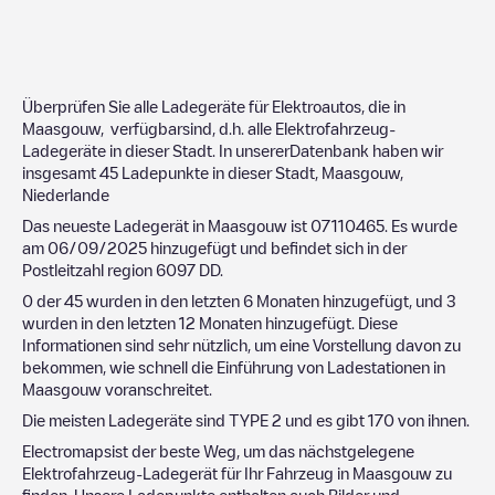
Überprüfen Sie alle Ladegeräte für Elektroautos, die in
Maasgouw
, verfügbarsind, d.h. alle Elektrofahrzeug-
Ladegeräte in dieser Stadt. In unsererDatenbank haben wir
insgesamt
45
Ladepunkte in dieser Stadt,
Maasgouw
,
Niederlande
Das neueste Ladegerät in
Maasgouw
ist
07110465
. Es wurde
am
06/09/2025
hinzugefügt und befindet sich in der
Postleitzahl region
6097 DD
.
0
der
45
wurden in den letzten 6 Monaten hinzugefügt, und
3
wurden in den letzten 12 Monaten hinzugefügt. Diese
Informationen sind sehr nützlich, um eine Vorstellung davon zu
bekommen, wie schnell die Einführung von Ladestationen in
Maasgouw
voranschreitet.
Die meisten Ladegeräte sind
TYPE 2
und es gibt
170
von ihnen.
Electromapsist der beste Weg, um das nächstgelegene
Elektrofahrzeug-Ladegerät für Ihr Fahrzeug in
Maasgouw
zu
finden. Unsere Ladepunkte enthalten auch Bilder und