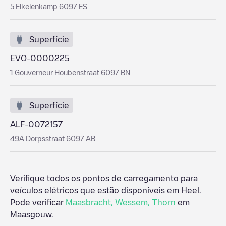
5 Eikelenkamp 6097 ES
Superfície
EVO-0000225
1 Gouverneur Houbenstraat 6097 BN
Superfície
ALF-0072157
49A Dorpsstraat 6097 AB
Verifique todos os pontos de carregamento para
veículos elétricos que estão disponíveis em
Heel
.
Pode verificar
Maasbracht
,
Wessem
,
Thorn
em
Maasgouw
.