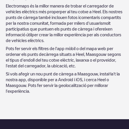
Electromaps és la millor manera de trobar el carregador de
vehicles elèctrics més properper al teu cotxe a
Heel
. Els nostres
punts de càrrega també inclouen fotos icomentaris compartits
per la nostra comunitat, formada per milers d'usuarismolt
participatius que puntuen els punts de càrrega i ofereixen
informació útilper crear la millor experiència per als conductors
de vehicles elèctrics.
Pots fer servir els filtres de l'app mòbil o del mapa web per
ordenar els punts decàrrega situats a
Heel
,
Maasgouw
segons
el tipus d'endoll del teu cotxe elèctric, laxarxa o el proveïdor,
l'estat del carregador, la ubicació, etc.
Si vols afegir un nou punt de càrrega a
Maasgouw
, instal·la't la
nostra app, disponible per a Android i iOS, i cerca
Heel
o
Maasgouw
. Pots fer servir la geolocalització per millorar
l'experiència.