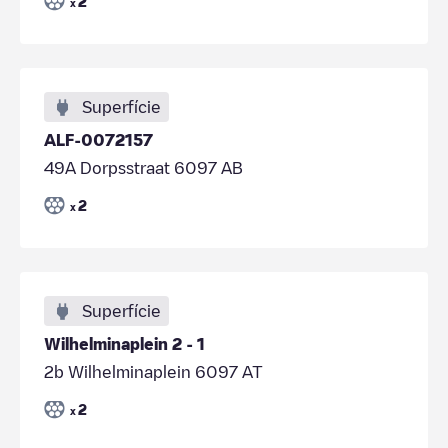
2
x
Superfície
ALF-0072157
49A Dorpsstraat 6097 AB
2
x
Superfície
Wilhelminaplein 2 - 1
2b Wilhelminaplein 6097 AT
2
x