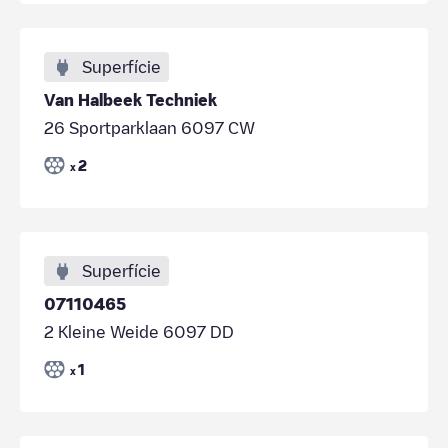
Superfície
Van Halbeek Techniek
26 Sportparklaan 6097 CW
2
x
Superfície
07110465
2 Kleine Weide 6097 DD
1
x