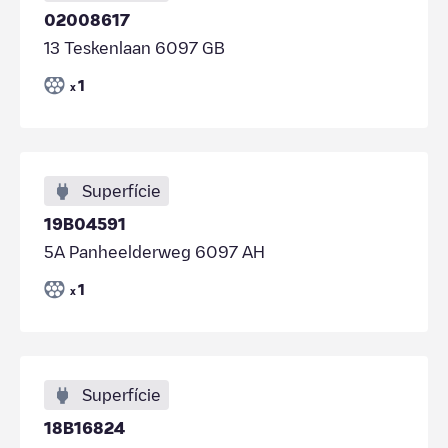
02008617
13 Teskenlaan 6097 GB
1
x
Superfície
19B04591
5A Panheelderweg 6097 AH
1
x
Superfície
18B16824