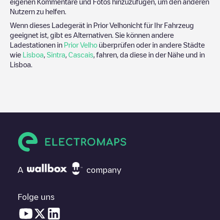
eigenen Kommentare und Fotos hinzuzufügen, um den anderen
Nutzern zu helfen.
Wenn dieses Ladegerät in
Prior Velho
nicht für Ihr Fahrzeug
geeignet ist, gibt es Alternativen. Sie können andere
Ladestationen in
Prior Velho
überprüfen oder in andere Städte
wie
Lisboa
,
Sintra
,
Cascais
, fahren, da diese in der Nähe und in
Lisboa
.
A
company
Folge uns