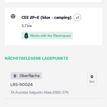
CEE 2P+E (blue - camping)
x
1
3,7
kw
Works with the Electropass
NÄCHSTGELEGENE LADEPUNKTE
Oberfläche
0
km
LRS-90024
7A Avenida Salgueiro Maia 2685-379