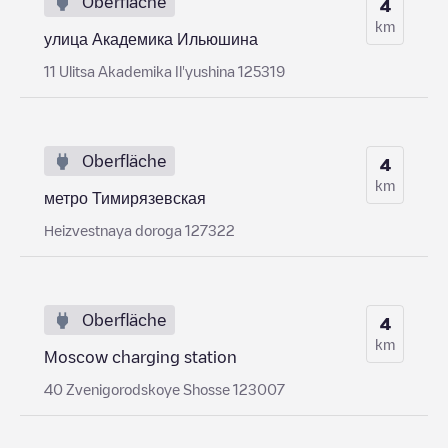
Oberfläche
4
km
улица Академика Ильюшина
11 Ulitsa Akademika Il'yushina 125319
Oberfläche
4
km
метро Тимирязевская
Нeizvestnaya doroga 127322
Oberfläche
4
km
Moscow charging station
40 Zvenigorodskoye Shosse 123007