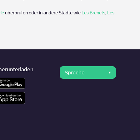
le
überprüfen oder in andere Städte wie
Les Brenets
,
Les
herunterladen
Sprache