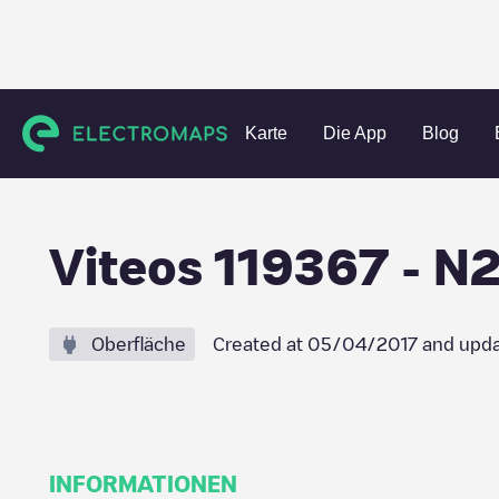
Charging stations
Schweiz
Le Locle
Le Locle
Viteos
Karte
Die App
Blog
Viteos 119367 - N
Oberfläche
Created at
05/04/2017
and upda
INFORMATIONEN