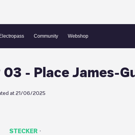
 119367 - N2 03 - Place James-Guillaume
Electropass
Community
Webshop
2 03 - Place James-G
ted at
21/06/2025
·
STECKER