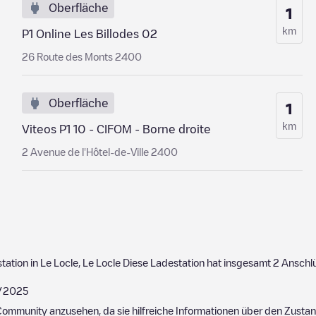
Oberfläche
1
km
P1 Online Les Billodes 02
26 Route des Monts 2400
Oberfläche
1
km
Viteos P1 10 - CIFOM - Borne droite
2 Avenue de l'Hôtel-de-Ville 2400
station in
Le Locle
,
Le Locle
Diese Ladestation hat insgesamt
2
Anschl
/2025
ommunity anzusehen, da sie hilfreiche Informationen über den Zustand