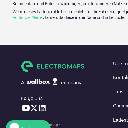
Kommentare und Fotos hinzuzufügen, um den anderen Nutzern 
Wenn dieses Ladegerät in
Le Locle
nicht für Ihr Fahrzeug geeig
Ponts-de-Martel
, fahren, da diese in der Nähe und in
Le Locle
.
Über 
Kontak
A
company
Jobs
Folge uns
Commu
Ladest
© 2026 Electromaps